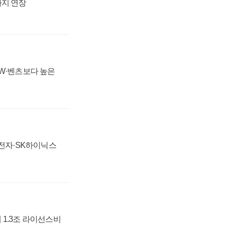
까지 연장
MW·벤츠보다 높은
성전자·SK하이닉스
 1.3조 라이선스비