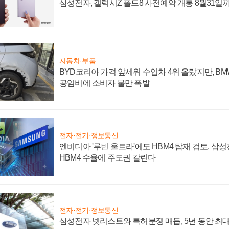
삼성전자, 갤럭시Z 폴드8 사전예약 개통 8월31일
자동차·부품
BYD코리아 가격 앞세워 수입차 4위 올랐지만, B
공임비에 소비자 불만 폭발
전자·전기·정보통신
엔비디아 '루빈 울트라'에도 HBM4 탑재 검토, 삼
HBM4 수율에 주도권 갈린다
전자·전기·정보통신
삼성전자 넷리스트와 특허분쟁 매듭, 5년 동안 최대