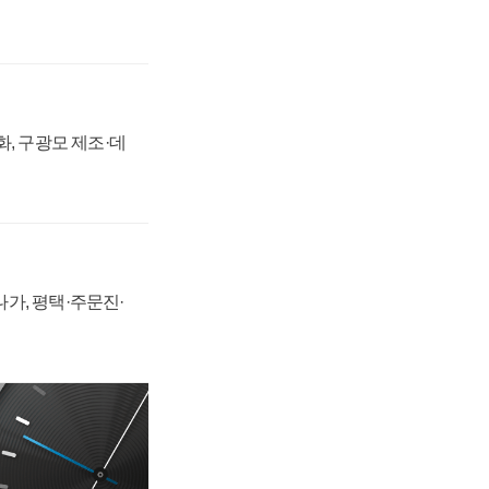
강화, 구광모 제조·데
가, 평택·주문진·