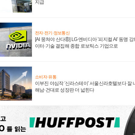
지급
전자·전기·정보통신
[AI 뭉쳐야 산다⑧] LG·엔비디아 '피지컬 AI' 동맹 
이터·기술 결집해 종합 로보틱스 기업으로
소비자·유통
이부진 야심작 '신라스테이' 서울신라호텔보다 잘 나
해남·건대로 성장판 더 넓힌다