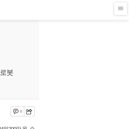
림로봇
0
억200만 원, 순