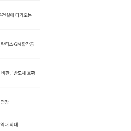
대우건설에 다가오는
스텔란티스·GM 합작공
비판, "반도체 호황
지 연장
' 역대 최대