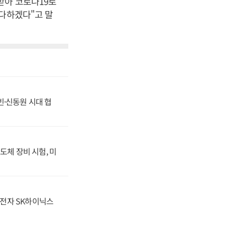
받아 코로나19로
다하겠다"고 말
동빈·신동원 시대 협
도체 장비 시험, 미
성전자 SK하이닉스