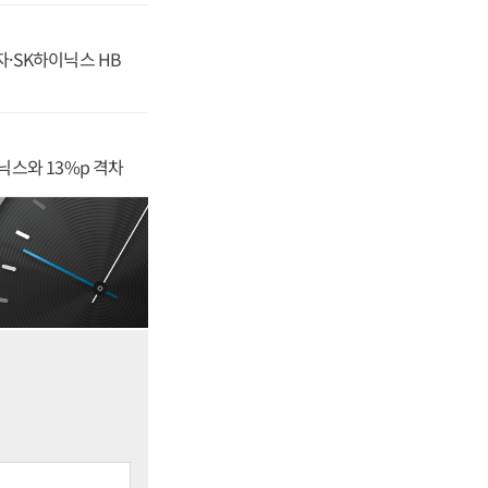
자·SK하이닉스 HB
닉스와 13%p 격차