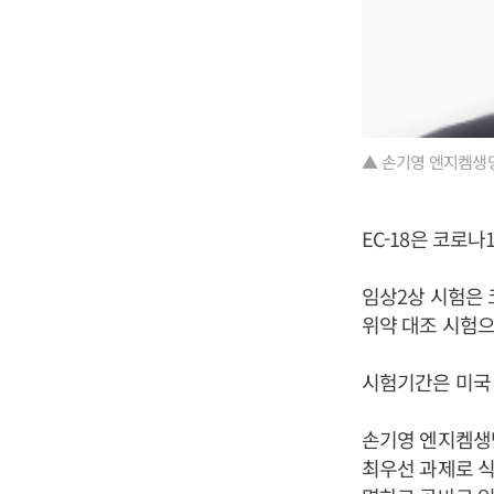
▲ 손기영 엔지켐생
EC-18은 코로
임상2상 시험은 
위약 대조 시험으
시험기간은 미국 
손기영 엔지켐생명
최우선 과제로 식