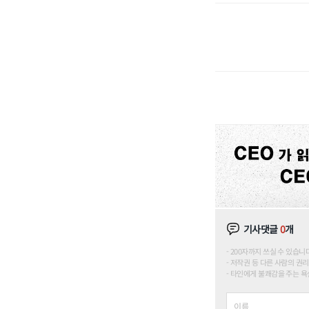
기사댓글
0
개
200자까지 쓰실 수 있습니다. (
저작권 등 다른 사람의 권리
타인에게 불쾌감을 주는 욕설