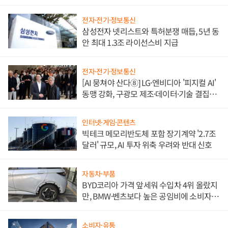
도권 갈린다
전자·전기·정보통신
삼성전자 넷리스트와 특허분쟁 매듭, 5년 동
안 최대 1.3조 라이선스비 지급
전자·전기·정보통신
[AI 뭉쳐야 산다⑧] LG·엔비디아 '피지컬 AI'
동맹 강화, 구광모 제조·데이터·기술 결집
해 종합 로보틱스 기업으로
인터넷·게임·콘텐츠
빅테크 메모리반도체 포함 장기계약 '2.7조
달러' 규모, AI 투자 위축 우려와 반대 신호
자동차·부품
BYD코리아 가격 앞세워 수입차 4위 올랐지
만, BMW·벤츠보다 높은 공임비에 소비자
불만 폭발
소비자·유통