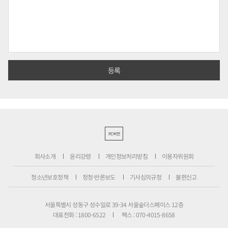
PC버전
회사소개
윤리강령
개인정보처리방침
이용자위원회
청소년보호정책
정정·반론보도
기사심의규정
불편신고
서울특별시 성동구 성수일로 39-34 서울숲더스페이스 12층
대표전화 : 1800-6522
팩스 : 070-4015-8658