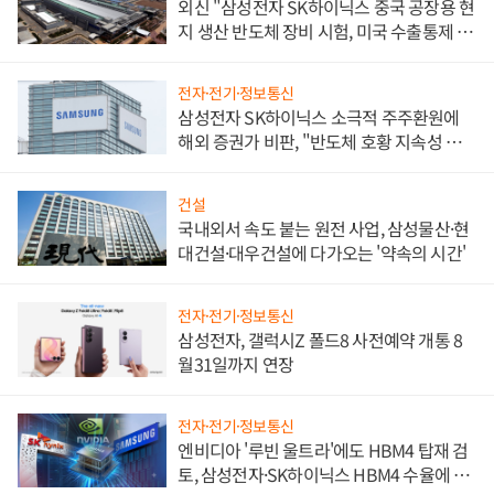
외신 "삼성전자 SK하이닉스 중국 공장용 현
지 생산 반도체 장비 시험, 미국 수출통제 대
비"
전자·전기·정보통신
삼성전자 SK하이닉스 소극적 주주환원에
해외 증권가 비판, "반도체 호황 지속성 의
문"
건설
국내외서 속도 붙는 원전 사업, 삼성물산·현
대건설·대우건설에 다가오는 '약속의 시간'
전자·전기·정보통신
삼성전자, 갤럭시Z 폴드8 사전예약 개통 8
월31일까지 연장
전자·전기·정보통신
엔비디아 '루빈 울트라'에도 HBM4 탑재 검
토, 삼성전자·SK하이닉스 HBM4 수율에 주