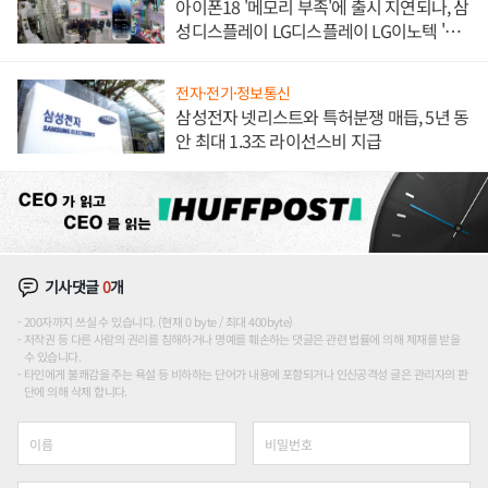
아이폰18 '메모리 부족'에 출시 지연되나, 삼
성디스플레이 LG디스플레이 LG이노텍 '탈
애플' 수익 다각화 속도
전자·전기·정보통신
삼성전자 넷리스트와 특허분쟁 매듭, 5년 동
안 최대 1.3조 라이선스비 지급
기사댓글
0
개
200자까지 쓰실 수 있습니다. (현재 0 byte / 최대 400byte)
저작권 등 다른 사람의 권리를 침해하거나 명예를 훼손하는 댓글은 관련 법률에 의해 제재를 받을
수 있습니다.
타인에게 불쾌감을 주는 욕설 등 비하하는 단어가 내용에 포함되거나 인신공격성 글은 관리자의 판
단에 의해 삭제 합니다.