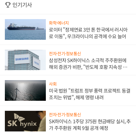
인기기사
화학·에너지
로이터 "정제연료 3만 톤 한국에서 러시아
로 이동", 우크라이나의 공격에 수요 늘어
전자·전기·정보통신
삼성전자 SK하이닉스 소극적 주주환원에
해외 증권가 비판, "반도체 호황 지속성 의
문"
사회
미국 법원 "트럼프 정부 풍력 프로젝트 동결
조치는 위법", 해제 명령 내려
전자·전기·정보통신
SK하이닉스 1주당 375원 현금배당 실시, 추
가 주주환원 계획 9월 공개 예정