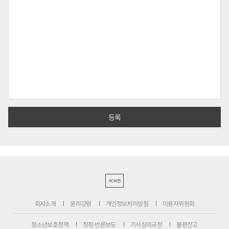
PC버전
회사소개
윤리강령
개인정보처리방침
이용자위원회
청소년보호정책
정정·반론보도
기사심의규정
불편신고