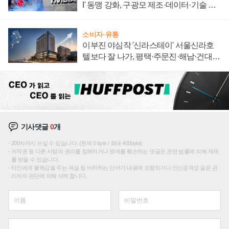
I' 동맹 강화, 구광모 제조·데이터·기술 결
집해 종합 로보틱스 기업으로
소비자·유통
이부진 야심작 '신라스테이' 서울신라호
텔보다 잘 나가, 평택·주문진·해남·건대로
성장판 더 넓힌다
기사댓글
0
개
200자까지 쓰실 수 있습니다. (현재 0 byte / 최대 400byte)
저작권 등 다른 사람의 권리를 침해하거나 명예를 훼손하는 댓글은 관련 법률에 의해 제재
를 받을 수 있습니다.
타인에게 불쾌감을 주는 욕설 등 비하하는 단어가 내용에 포함되거나 인신공격성 글은 관
리자의 판단에 의해 삭제 합니다.