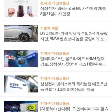
전자·전기·정보통신
삼성전자, 갤럭시Z 폴드8 사전예약 개통
8월31일까지 연장
자동차·부품
BYD코리아 가격 앞세워 수입차 4위 올랐
지만, BMW·벤츠보다 높은 공임비에 소비
자 불만 폭발
전자·전기·정보통신
엔비디아 '루빈 울트라'에도 HBM4 탑재
검토, 삼성전자·SK하이닉스 HBM4 수율
에 주도권 갈린다
전자·전기·정보통신
삼성전자 넷리스트와 특허분쟁 매듭, 5년
동안 최대 1.3조 라이선스비 지급
전자·전기·정보통신
[AI 뭉쳐야 산다⑧] LG·엔비디아 '피지컬 A