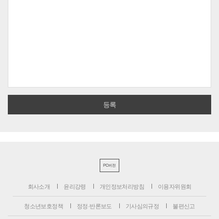
PC버전
회사소개
윤리강령
개인정보처리방침
이용자위원회
청소년보호정책
정정·반론보도
기사심의규정
불편신고