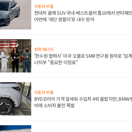
자동차·부품
현대차 올해 SUV 국내 베스트셀러 톱10에서 싼타페만
아반떼 '세단 쌍끌이'로 내수 방어
화학·에너지
'한수원 협력사' 미국 오클로 SMR 연구용 원자로 '임계 
너지부 "중요한 이정표"
자동차·부품
BYD코리아 가격 앞세워 수입차 4위 올랐지만, BMW
비에 소비자 불만 폭발