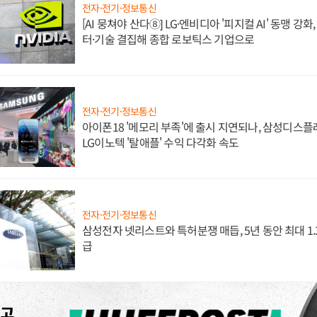
전자·전기·정보통신
[AI 뭉쳐야 산다⑧] LG·엔비디아 '피지컬 AI' 동맹 강
터·기술 결집해 종합 로보틱스 기업으로
전자·전기·정보통신
아이폰18 '메모리 부족'에 출시 지연되나, 삼성디스
LG이노텍 '탈애플' 수익 다각화 속도
전자·전기·정보통신
삼성전자 넷리스트와 특허분쟁 매듭, 5년 동안 최대 1
급