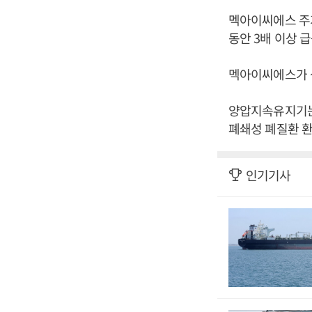
멕아이씨에스 주가는
동안 3배 이상 
멕아이씨에스가 생
양압지속유지기는
폐쇄성 폐질환 환
인기기사