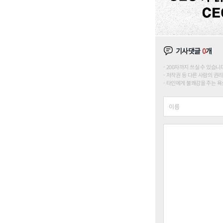
기사댓글
0
개
200자까지 쓰실 수 있습니다. (
저작권 등 다른 사람의 권리
타인에게 불쾌감을 주는 욕설