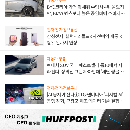
자동차·부품
BYD코리아 가격 앞세워 수입차 4위 올랐지
만, BMW·벤츠보다 높은 공임비에 소비자
불만 폭발
전자·전기·정보통신
삼성전자, 갤럭시Z 폴드8 사전예약 개통 8
월31일까지 연장
자동차·부품
현대차 SUV 국내 베스트셀러 톱10에서 사
라진다, 정의선 그랜저·아반떼 '세단 쌍끌
이'로 내수 방어
전자·전기·정보통신
[AI 뭉쳐야 산다⑧] LG·엔비디아 '피지컬 AI'
동맹 강화, 구광모 제조·데이터·기술 결집
해 종합 로보틱스 기업으로