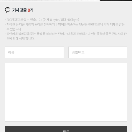
기사댓글
0
개
200자까지 쓰실 수 있습니다. (현재 0 byte / 최대 400byte)
저작권 등 다른 사람의 권리를 침해하거나 명예를 훼손하는 댓글은 관련 법률에 의해 제재를 받을
수 있습니다.
타인에게 불쾌감을 주는 욕설 등 비하하는 단어가 내용에 포함되거나 인신공격성 글은 관리자의 판
단에 의해 삭제 합니다.