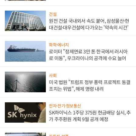
대비"
건설
원전 건설 국내외서 속도 붙어, 삼성물산·현
대건설·대우건설에 다가오는 '약속의 시간'
화학·에너지
로이터 "정제연료 3만 톤 한국에서 러시아
로 이동", 우크라이나의 공격에 수요 늘어
사회
미국 법원 "트럼프 정부 풍력 프로젝트 동결
조치는 위법", 해제 명령 내려
전자·전기·정보통신
SK하이닉스 1주당 375원 현금배당 실시, 추
가 주주환원 계획 9월 공개 예정