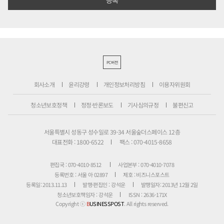
PC버전
회사소개
윤리강령
개인정보처리방침
이용자위원회
청소년보호정책
정정·반론보도
기사심의규정
불편신고
서울특별시 성동구 성수일로 39-34 서울숲더스페이스 12층
대표전화 : 1800-6522
팩스 : 070-4015-8658
편집국 : 070-4010-8512
사업본부 : 070-4010-7078
등록번호 : 서울 아 02897
제호 : 비즈니스포스트
등록일: 2013.11.13
발행·편집인 : 강석운
발행일자: 2013년 12월 2일
청소년보호책임자 : 강석운
ISSN : 2636-171X
Copyright ⓒ
B
USINESSPOST
. All rights reserved.