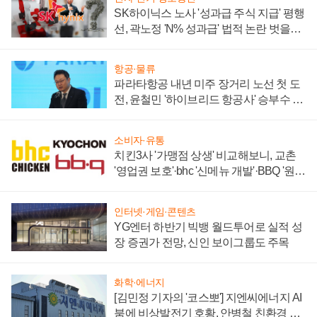
SK하이닉스 노사 '성과급 주식 지급' 평행
선, 곽노정 'N% 성과급' 법적 논란 벗을지
주목
항공·물류
파라타항공 내년 미주 장거리 노선 첫 도
전, 윤철민 '하이브리드 항공사' 승부수 통
할까
소비자·유통
치킨3사 '가맹점 상생' 비교해보니, 교촌
'영업권 보호'·bhc '신메뉴 개발'·BBQ '원가
부담'
인터넷·게임·콘텐츠
YG엔터 하반기 빅뱅 월드투어로 실적 성
장 증권가 전망, 신인 보이그룹도 주목
화학·에너지
[김민정 기자의 '코스뽀'] 지엔씨에너지 AI
붐에 비상발전기 호황, 안병철 친환경 에