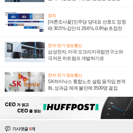
너지 발전전문기업 향한다
정치
[여론조사꽃] 민주당 당대표 선호도 정청
래 30.5%·김민석 29.6%, 0.9%p 초접전
전자·전기·정보통신
삼성전자, 미국 오크리지국립연구소와
극저온 히트펌프 개발하기로
전자·전기·정보통신
SK하이닉스 통합노조 설립 움직임 본격
화, 성과급 체계 불만에 3500명 결집
기사댓글
0
개