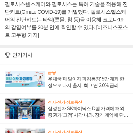
필로시스헬스케어와 필로시스는 특허 기술을 적용해 진
단키트(Gmate COVID-19)를 개발했다. 필로시스헬스케
어의 진단키트는 타액(콧물, 침 등)을 이용해 코로나19
의 감염여부를 20분 안에 확인할 수 있다. [비즈니스포스
트 고두형 기자]
인기기사
금융
우체국 '매일이자 파킹통장' 5만 계좌 한
정으로 다시 출시, 최고 연 2.0% 금리
전자·전기·정보통신
삼성전자 SK하이닉스 D램 가격에 해외
증권가 '고점' 시각 나와, 장기 계약에 단점
부각
전자·전기·정보통신