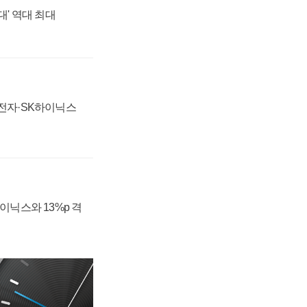
대' 역대 최대
성전자·SK하이닉스
하이닉스와 13%p 격