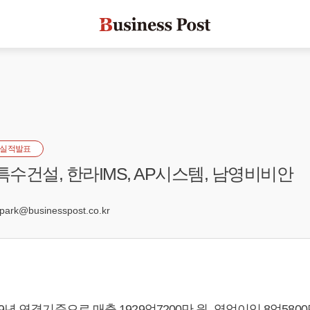
실적발표
특수건설, 한라IMS, AP시스템, 남영비비안
rk@businesspost.co.kr
년 연결기준으로 매출 1929억7200만 원, 영업이익 8억5800