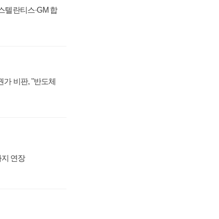
 스텔란티스·GM 합
가 비판, "반도체
까지 연장