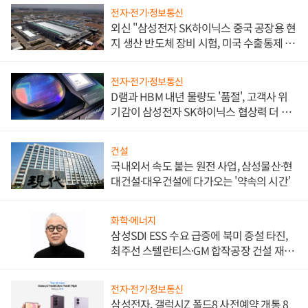
전자·전기·정보통신
외신 "삼성전자 SK하이닉스 중국 공장용 현
지 생산 반도체 장비 시험, 미국 수출통제 대
비"
전자·전기·정보통신
D램과 HBM 내년 물량도 '품절', 고객사 위
기감이 삼성전자 SK하이닉스 협상력 더 키
워
건설
국내외서 속도 붙는 원전 사업, 삼성물산·현
대건설·대우건설에 다가오는 '약속의 시간'
화학·에너지
삼성SDI ESS 수요 급증에 북미 증설 타진,
최주선 스텔란티스·GM 합작공장 건설 재추
진하나
전자·전기·정보통신
삼성전자, 갤럭시Z 폴드8 사전예약 개통 8