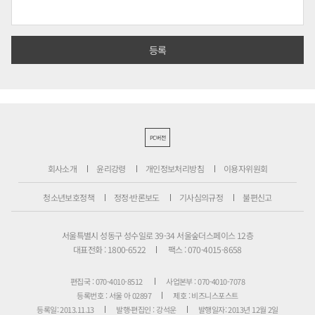
PC버전
회사소개
윤리강령
개인정보처리방침
이용자위원회
청소년보호정책
정정·반론보도
기사심의규정
불편신고
서울특별시 성동구 성수일로 39-34 서울숲더스페이스 12층
대표전화 : 1800-6522
팩스 : 070-4015-8658
편집국 : 070-4010-8512
사업본부 : 070-4010-7078
등록번호 : 서울 아 02897
제호 : 비즈니스포스트
등록일: 2013.11.13
발행·편집인 : 강석운
발행일자: 2013년 12월 2일