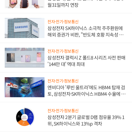
월31일까지 연장
전자·전기·정보통신
삼성전자 SK하이닉스 소극적 주주환원에
해외 증권가 비판, "반도체 호황 지속성 의
문"
전자·전기·정보통신
삼성전자 갤럭시 Z 폴드8 시리즈 사전 판매
'144만 대' 역대 최대
전자·전기·정보통신
엔비디아 '루빈 울트라'에도 HBM4 탑재 검
토, 삼성전자·SK하이닉스 HBM4 수율에 주
도권 갈린다
전자·전기·정보통신
삼성전자 2분기 글로벌 D램 점유율 39% 1
위, SK하이닉스와 13%p 격차