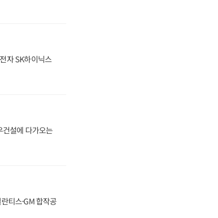
성전자 SK하이닉스
대우건설에 다가오는
스텔란티스·GM 합작공