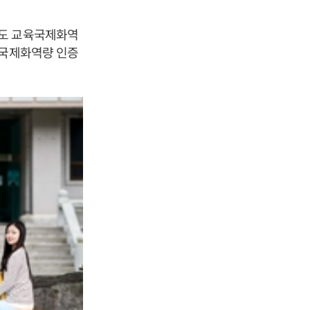
년도 교육국제화역
육국제화역량 인증