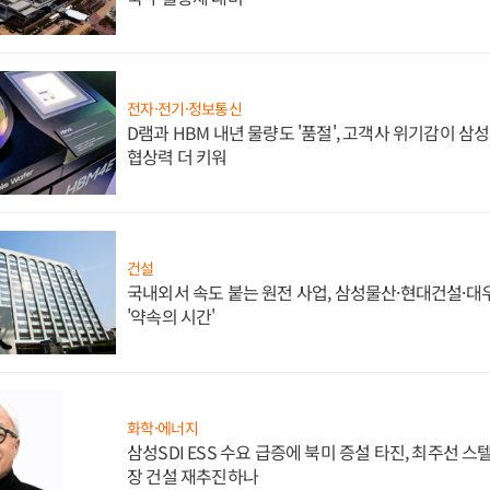
전자·전기·정보통신
D램과 HBM 내년 물량도 '품절', 고객사 위기감이 삼
협상력 더 키워
건설
국내외서 속도 붙는 원전 사업, 삼성물산·현대건설·
'약속의 시간'
화학·에너지
삼성SDI ESS 수요 급증에 북미 증설 타진, 최주선 
장 건설 재추진하나