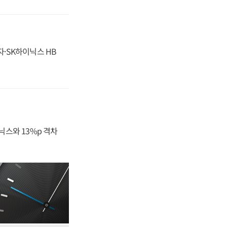
자·SK하이닉스 HB
닉스와 13%p 격차