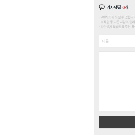
기사댓글
0
개
200자까지 쓰실 수 있습니다. (
저작권 등 다른 사람의 권리
타인에게 불쾌감을 주는 욕설