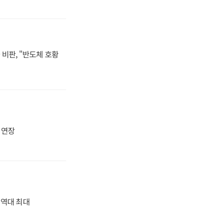
비판, "반도체 호황
지 연장
' 역대 최대