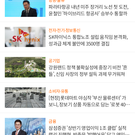
파라타항공 내년 미주 장거리 노선 첫 도전,
윤철민 '하이브리드 항공사' 승부수 통할까
전자·전기·정보통신
SK하이닉스 통합노조 설립 움직임 본격화,
성과급 체계 불만에 3500명 결집
공기업
강원랜드 정책 불확실성에 중장기 비전 '흔
들', 신임 사장의 정부 설득 과제 무거워져
소비자·유통
[현장] 롯데마트 야심작 '부산 물류센터' 가
보니, 장보기 상품 자동으로 담는 '로봇 400
대' 장관
금융
삼섬증권 '상반기 영업이익 1조 클럽' 실적
랠리 진행형, 박종문 '발행어음' 달고 연임 향