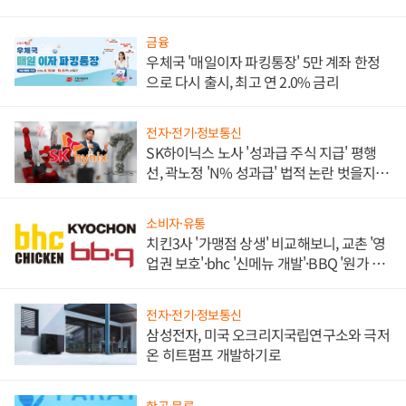
금융
우체국 '매일이자 파킹통장' 5만 계좌 한정
으로 다시 출시, 최고 연 2.0% 금리
전자·전기·정보통신
SK하이닉스 노사 '성과급 주식 지급' 평행
선, 곽노정 'N% 성과급' 법적 논란 벗을지 주
목
소비자·유통
치킨3사 '가맹점 상생' 비교해보니, 교촌 '영
업권 보호'·bhc '신메뉴 개발'·BBQ '원가 부
담'
전자·전기·정보통신
삼성전자, 미국 오크리지국립연구소와 극저
온 히트펌프 개발하기로
항공·물류