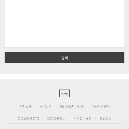
PC버전
회사소개
윤리강령
개인정보처리방침
이용자위원회
청소년보호정책
정정·반론보도
기사심의규정
불편신고