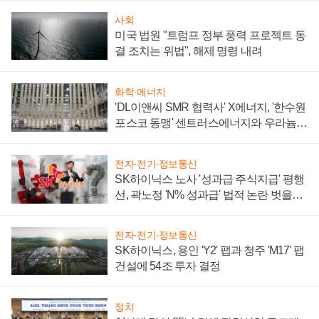
사회
미국 법원 "트럼프 정부 풍력 프로젝트 동
결 조치는 위법", 해제 명령 내려
화학·에너지
'DL이앤씨 SMR 협력사' X에너지, '한수원
포스코 동맹' 센트러스에너지와 우라늄
계약 체결
전자·전기·정보통신
SK하이닉스 노사 '성과급 주식지급' 평행
선, 곽노정 'N% 성과급' 법적 논란 벗을지
주목
전자·전기·정보통신
SK하이닉스, 용인 'Y2' 팹과 청주 'M17' 팹
건설에 54조 투자 결정
정치