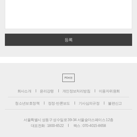
PC버전
회사소개
윤리강령
개인정보처리방침
이용자위원회
청소년보호정책
정정·반론보도
기사심의규정
불편신고
서울특별시 성동구 성수일로 39-34 서울숲더스페이스 12층
대표전화 : 1800-6522
팩스 : 070-4015-8658