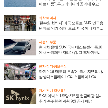
아로 이동", 우크라이나의 공격에 수요 늘
어
화학·에너지
'한수원 협력사' 미국 오클로 SMR 연구용
원자로 '임계 상태' 도달, 미국 에너지부
"중요한 이정표"
자동차·부품
현대차 올해 SUV 국내 베스트셀러 톱10
에서 싼타페만 자리매김, 그랜저·아반떼
'세단 쌍끌이'로 내수 방어
전자·전기·정보통신
아이폰18 '메모리 부족'에 출시 지연되나,
삼성디스플레이 LG디스플레이 LG이노
텍 '탈애플' 수익 다각화 속도
전자·전기·정보통신
SK하이닉스 1주당 375원 현금배당 실시,
추가 주주환원 계획 9월 공개 예정