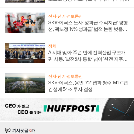
계약 체결
전자·전기·정보통신
SK하이닉스 노사 '성과급 주식지급' 평행
선, 곽노정 'N% 성과급' 법적 논란 벗을지
주목
정치
AI시대 맞아 25년 만에 전력산업 구조개
편 시동, '발전5사 통합' 넘어 '한전 지주사'
재편론도
전자·전기·정보통신
SK하이닉스, 용인 'Y2' 팹과 청주 'M17' 팹
건설에 54조 투자 결정
기사댓글
0
개