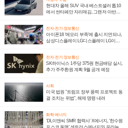
현대차 올해 SUV 국내 베스트셀러 톱10
에서 싼타페만 자리매김, 그랜저·아반떼
'세단 쌍끌이'로 내수 방어
전자·전기·정보통신
아이폰18 '메모리 부족'에 출시 지연되나,
삼성디스플레이 LG디스플레이 LG이노
텍 '탈애플' 수익 다각화 속도
전자·전기·정보통신
SK하이닉스 1주당 375원 현금배당 실시,
추가 주주환원 계획 9월 공개 예정
사회
미국 법원 "트럼프 정부 풍력 프로젝트 동
결 조치는 위법", 해제 명령 내려
화학·에너지
'DL이앤씨 SMR 협력사' X에너지, '한수원
포스코 동맹' 센트러스에너지와 우라늄