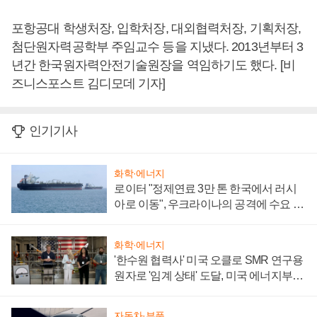
포항공대 학생처장, 입학처장, 대외협력처장, 기획처장,
첨단원자력공학부 주임교수 등을 지냈다. 2013년부터 3
년간 한국원자력안전기술원장을 역임하기도 했다. [비
즈니스포스트 김디모데 기자]
인기기사
화학·에너지
로이터 "정제연료 3만 톤 한국에서 러시
아로 이동", 우크라이나의 공격에 수요 늘
어
화학·에너지
'한수원 협력사' 미국 오클로 SMR 연구용
원자로 '임계 상태' 도달, 미국 에너지부
"중요한 이정표"
자동차·부품