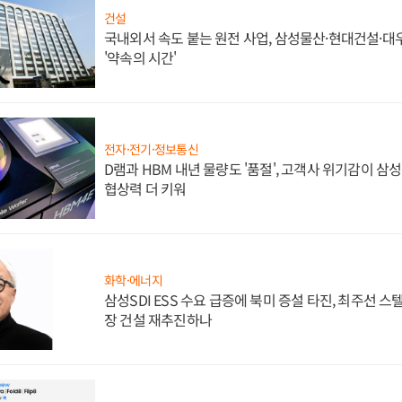
건설
국내외서 속도 붙는 원전 사업, 삼성물산·현대건설·
'약속의 시간'
전자·전기·정보통신
D램과 HBM 내년 물량도 '품절', 고객사 위기감이 삼
협상력 더 키워
화학·에너지
삼성SDI ESS 수요 급증에 북미 증설 타진, 최주선 
장 건설 재추진하나