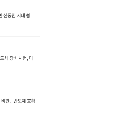
동빈·신동원 시대 협
도체 장비 시험, 미
비판, "반도체 호황