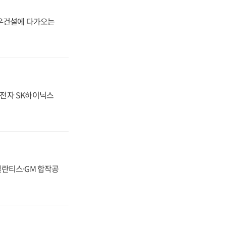
대우건설에 다가오는
성전자 SK하이닉스
스텔란티스·GM 합작공