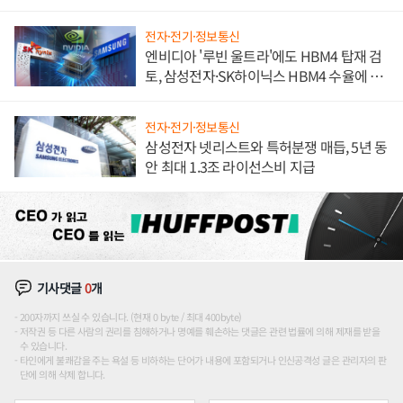
전자·전기·정보통신
엔비디아 '루빈 울트라'에도 HBM4 탑재 검
토, 삼성전자·SK하이닉스 HBM4 수율에 주
도권 갈린다
전자·전기·정보통신
삼성전자 넷리스트와 특허분쟁 매듭, 5년 동
안 최대 1.3조 라이선스비 지급
기사댓글
0
개
200자까지 쓰실 수 있습니다. (현재 0 byte / 최대 400byte)
저작권 등 다른 사람의 권리를 침해하거나 명예를 훼손하는 댓글은 관련 법률에 의해 제재를 받을
수 있습니다.
타인에게 불쾌감을 주는 욕설 등 비하하는 단어가 내용에 포함되거나 인신공격성 글은 관리자의 판
단에 의해 삭제 합니다.