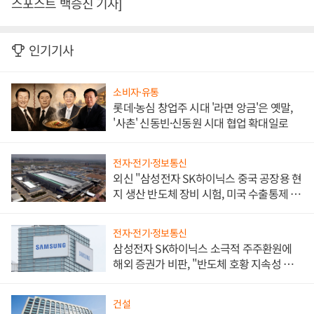
스포스트 백승진 기자]
인기기사
소비자·유통
롯데·농심 창업주 시대 '라면 앙금'은 옛말,
'사촌' 신동빈·신동원 시대 협업 확대일로
전자·전기·정보통신
외신 "삼성전자 SK하이닉스 중국 공장용 현
지 생산 반도체 장비 시험, 미국 수출통제 대
비"
전자·전기·정보통신
삼성전자 SK하이닉스 소극적 주주환원에
해외 증권가 비판, "반도체 호황 지속성 의
문"
건설