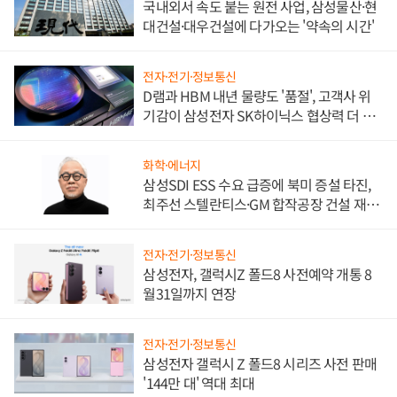
국내외서 속도 붙는 원전 사업, 삼성물산·현
대건설·대우건설에 다가오는 '약속의 시간'
전자·전기·정보통신
D램과 HBM 내년 물량도 '품절', 고객사 위
기감이 삼성전자 SK하이닉스 협상력 더 키
워
화학·에너지
삼성SDI ESS 수요 급증에 북미 증설 타진,
최주선 스텔란티스·GM 합작공장 건설 재추
진하나
전자·전기·정보통신
삼성전자, 갤럭시Z 폴드8 사전예약 개통 8
월31일까지 연장
전자·전기·정보통신
삼성전자 갤럭시 Z 폴드8 시리즈 사전 판매
'144만 대' 역대 최대