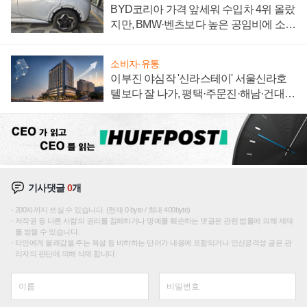
BYD코리아 가격 앞세워 수입차 4위 올랐
지만, BMW·벤츠보다 높은 공임비에 소비
자 불만 폭발
소비자·유통
이부진 야심작 '신라스테이' 서울신라호
텔보다 잘 나가, 평택·주문진·해남·건대로
성장판 더 넓힌다
기사댓글
0
개
200자까지 쓰실 수 있습니다. (현재 0 byte / 최대 400byte)
저작권 등 다른 사람의 권리를 침해하거나 명예를 훼손하는 댓글은 관련 법률에 의해 제재
를 받을 수 있습니다.
타인에게 불쾌감을 주는 욕설 등 비하하는 단어가 내용에 포함되거나 인신공격성 글은 관
리자의 판단에 의해 삭제 합니다.