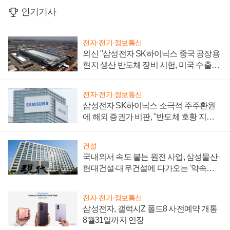
인기기사
전자·전기·정보통신
외신 "삼성전자 SK하이닉스 중국 공장용
현지 생산 반도체 장비 시험, 미국 수출통
제 대비"
전자·전기·정보통신
삼성전자 SK하이닉스 소극적 주주환원
에 해외 증권가 비판, "반도체 호황 지속
성 의문"
건설
국내외서 속도 붙는 원전 사업, 삼성물산·
현대건설·대우건설에 다가오는 '약속의
시간'
전자·전기·정보통신
삼성전자, 갤럭시Z 폴드8 사전예약 개통
8월31일까지 연장