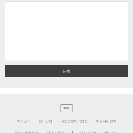
PC버전
회사소개
윤리강령
개인정보처리방침
이용자위원회
청소년보호정책
정정·반론보도
기사심의규정
불편신고