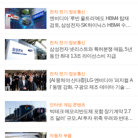
전자·전기·정보통신
엔비디아 '루빈 울트라'에도 HBM4 탑재
검토, 삼성전자·SK하이닉스 HBM4 수율
에 주도권 갈린다
전자·전기·정보통신
삼성전자 넷리스트와 특허분쟁 매듭, 5년
동안 최대 1.3조 라이선스비 지급
전자·전기·정보통신
[AI 뭉쳐야 산다⑧] LG·엔비디아 '피지컬 A
I' 동맹 강화, 구광모 제조·데이터·기술 결
집해 종합 로보틱스 기업으로
인터넷·게임·콘텐츠
빅테크 메모리반도체 포함 장기계약 '2.7
조 달러' 규모, AI 투자 위축 우려와 반대
신호
자동차·부품