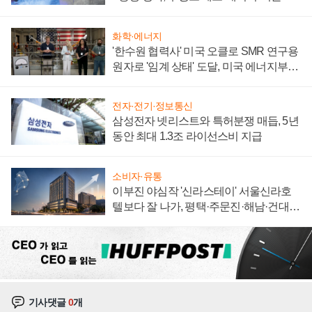
집해 종합 로보틱스 기업으로
화학·에너지
'한수원 협력사' 미국 오클로 SMR 연구용
원자로 '임계 상태' 도달, 미국 에너지부
"중요한 이정표"
전자·전기·정보통신
삼성전자 넷리스트와 특허분쟁 매듭, 5년
동안 최대 1.3조 라이선스비 지급
소비자·유통
이부진 야심작 '신라스테이' 서울신라호
텔보다 잘 나가, 평택·주문진·해남·건대로
성장판 더 넓힌다
기사댓글
0
개