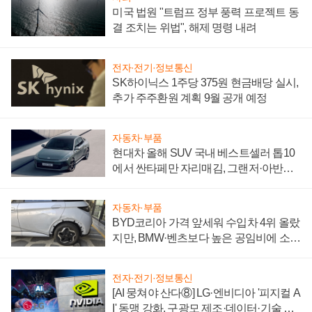
미국 법원 "트럼프 정부 풍력 프로젝트 동
결 조치는 위법", 해제 명령 내려
전자·전기·정보통신
SK하이닉스 1주당 375원 현금배당 실시,
추가 주주환원 계획 9월 공개 예정
자동차·부품
현대차 올해 SUV 국내 베스트셀러 톱10
에서 싼타페만 자리매김, 그랜저·아반떼
'세단 쌍끌이'로 내수 방어
자동차·부품
BYD코리아 가격 앞세워 수입차 4위 올랐
지만, BMW·벤츠보다 높은 공임비에 소비
자 불만 폭발
전자·전기·정보통신
[AI 뭉쳐야 산다⑧] LG·엔비디아 '피지컬 A
I' 동맹 강화, 구광모 제조·데이터·기술 결