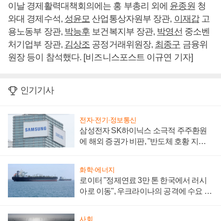
이날 경제활력대책회의에는 홍 부총리 외에
윤종원
청
와대 경제수석,
성윤모
산업통상자원부 장관,
이재갑
고
용노동부 장관,
박능후
보건복지부 장관,
박영선
중소벤
처기업부 장관,
김상조
공정거래위원장,
최종구
금융위
원장 등이 참석했다. [비즈니스포스트 이규연 기자]
인기기사
전자·전기·정보통신
삼성전자 SK하이닉스 소극적 주주환원
에 해외 증권가 비판, "반도체 호황 지속
성 의문"
화학·에너지
로이터 "정제연료 3만 톤 한국에서 러시
아로 이동", 우크라이나의 공격에 수요 늘
어
사회