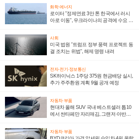
화학·에너지
로이터 "정제연료 3만 톤 한국에서 러시
아로 이동", 우크라이나의 공격에 수요 늘
어
사회
미국 법원 "트럼프 정부 풍력 프로젝트 동
결 조치는 위법", 해제 명령 내려
전자·전기·정보통신
SK하이닉스 1주당 375원 현금배당 실시,
추가 주주환원 계획 9월 공개 예정
자동차·부품
현대차 올해 SUV 국내 베스트셀러 톱10
에서 싼타페만 자리매김, 그랜저·아반떼
'세단 쌍끌이'로 내수 방어
자동차·부품
BYD코리아 가격 앞세워 수입차 4위 올랐