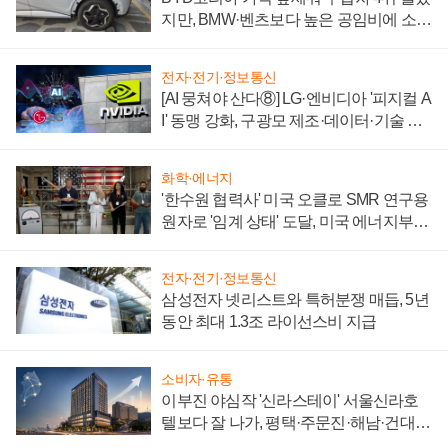
지만, BMW·벤츠보다 높은 공임비에 소비
자 불만 폭발
전자·전기·정보통신
[AI 뭉쳐야 산다⑧] LG·엔비디아 '피지컬 A
I' 동맹 강화, 구광모 제조·데이터·기술 결
집해 종합 로보틱스 기업으로
화학·에너지
'한수원 협력사' 미국 오클로 SMR 연구용
원자로 '임계 상태' 도달, 미국 에너지부
"중요한 이정표"
전자·전기·정보통신
삼성전자 넷리스트와 특허분쟁 매듭, 5년
동안 최대 1.3조 라이선스비 지급
소비자·유통
이부진 야심작 '신라스테이' 서울신라호
텔보다 잘 나가, 평택·주문진·해남·건대로
성장판 더 넓힌다