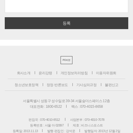
PC버전
회사소개
윤리강령
개인정보처리방침
이용자위원회
청소년보호정책
정정·반론보도
기사심의규정
불편신고
서울특별시 성동구 성수일로 39-34 서울숲더스페이스 12층
대표전화 : 1800-6522
팩스 : 070-4015-8658
편집국 : 070-4010-8512
사업본부 : 070-4010-7078
등록번호 : 서울 아 02897
제호 : 비즈니스포스트
등록일: 2013.11.13
발행·편집인 : 강석운
발행일자: 2013년 12월 2일