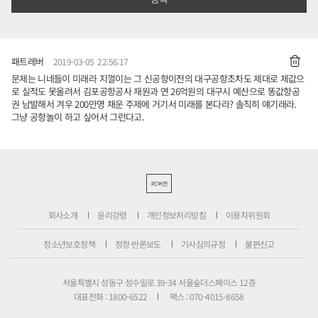
패트레버
2019-03-05 22:56:17
문제는 니네들이 미래라 지껄이는 그 신공항이전의 대구공항조차도 제대로 제값으
로 실적도 못올려서 김포공항공사 재원과 연 26억원의 대구시 예산으로 똥값항공
권 남발해서 겨우 200만명 채운 주제에 거기서 미래를 본다라? 솔직히 얘기래라.
그냥 공항놀이 하고 싶어서 그런다고.
PC버전
회사소개
윤리강령
개인정보처리방침
이용자위원회
청소년보호정책
정정·반론보도
기사심의규정
불편신고
서울특별시 성동구 성수일로 39-34 서울숲더스페이스 12층
대표전화 : 1800-6522
팩스 : 070-4015-8658