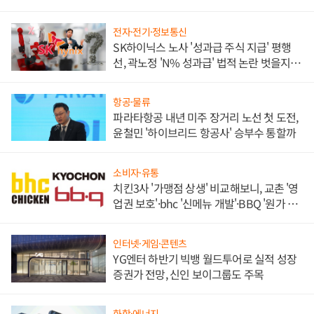
각
전자·전기·정보통신
SK하이닉스 노사 '성과급 주식 지급' 평행
선, 곽노정 'N% 성과급' 법적 논란 벗을지 주
목
항공·물류
파라타항공 내년 미주 장거리 노선 첫 도전,
윤철민 '하이브리드 항공사' 승부수 통할까
소비자·유통
치킨3사 '가맹점 상생' 비교해보니, 교촌 '영
업권 보호'·bhc '신메뉴 개발'·BBQ '원가 부
담'
인터넷·게임·콘텐츠
YG엔터 하반기 빅뱅 월드투어로 실적 성장
증권가 전망, 신인 보이그룹도 주목
화학·에너지