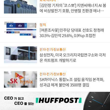
[김민정 기자의 '코스뽀'] 지엔씨에너지 AI 붐
에 비상발전기 호황, 안병철 친환경 에너지
발전전문기업 향한다
정치
[여론조사꽃] 민주당 당대표 선호도 정청래
30.5%·김민석 29.6%, 0.9%p 초접전
전자·전기·정보통신
삼성전자, 미국 오크리지국립연구소와 극저
온 히트펌프 개발하기로
전자·전기·정보통신
SK하이닉스 통합노조 설립 움직임 본격화,
성과급 체계 불만에 3500명 결집