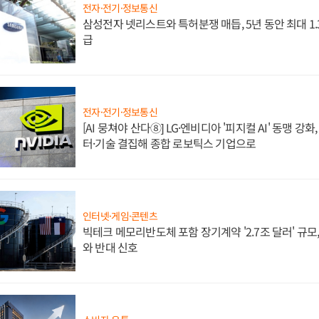
전자·전기·정보통신
삼성전자 넷리스트와 특허분쟁 매듭, 5년 동안 최대 1
급
전자·전기·정보통신
[AI 뭉쳐야 산다⑧] LG·엔비디아 '피지컬 AI' 동맹 강
터·기술 결집해 종합 로보틱스 기업으로
인터넷·게임·콘텐츠
빅테크 메모리반도체 포함 장기계약 '2.7조 달러' 규모,
와 반대 신호