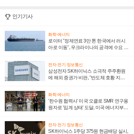
인기기사
화학·에너지
로이터 "정제연료 3만 톤 한국에서 러시
아로 이동", 우크라이나의 공격에 수요 늘
어
전자·전기·정보통신
삼성전자 SK하이닉스 소극적 주주환원
에 해외 증권가 비판, "반도체 호황 지속
성 의문"
화학·에너지
'한수원 협력사' 미국 오클로 SMR 연구용
원자로 '임계 상태' 도달, 미국 에너지부
"중요한 이정표"
전자·전기·정보통신
SK하이닉스 1주당 375원 현금배당 실시,