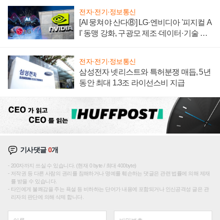
전자·전기·정보통신
[AI 뭉쳐야 산다⑧] LG·엔비디아 '피지컬 A
I' 동맹 강화, 구광모 제조·데이터·기술 결
집해 종합 로보틱스 기업으로
전자·전기·정보통신
삼성전자 넷리스트와 특허분쟁 매듭, 5년
동안 최대 1.3조 라이선스비 지급
기사댓글
0
개
200자까지 쓰실 수 있습니다. (현재 0 byte / 최대 400byte)
저작권 등 다른 사람의 권리를 침해하거나 명예를 훼손하는 댓글은 관련 법률에 의해 제재
를 받을 수 있습니다.
타인에게 불쾌감을 주는 욕설 등 비하하는 단어가 내용에 포함되거나 인신공격성 글은 관
리자의 판단에 의해 삭제 합니다.