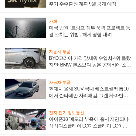
추가 주주환원 계획 9월 공개 예정
사회
미국 법원 "트럼프 정부 풍력 프로젝트 동
결 조치는 위법", 해제 명령 내려
자동차·부품
BYD코리아 가격 앞세워 수입차 4위 올랐
지만, BMW·벤츠보다 높은 공임비에 소비
자 불만 폭발
자동차·부품
현대차 올해 SUV 국내 베스트셀러 톱10
에서 싼타페만 자리매김, 그랜저·아반떼
'세단 쌍끌이'로 내수 방어
전자·전기·정보통신
아이폰18 '메모리 부족'에 출시 지연되나,
삼성디스플레이 LG디스플레이 LG이노
텍 '탈애플' 수익 다각화 속도