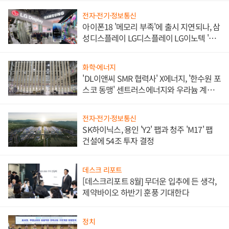
전자·전기·정보통신
아이폰18 '메모리 부족'에 출시 지연되나, 삼
성디스플레이 LG디스플레이 LG이노텍 '탈
애플' 수익 다각화 속도
화학·에너지
'DL이앤씨 SMR 협력사' X에너지, '한수원 포
스코 동맹' 센트러스에너지와 우라늄 계약
체결
전자·전기·정보통신
SK하이닉스, 용인 'Y2' 팹과 청주 'M17' 팹
건설에 54조 투자 결정
데스크 리포트
[데스크리포트 8월] 무더운 입추에 든 생각,
제약바이오 하반기 훈풍 기대한다
정치