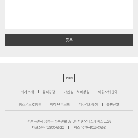
PC버전
회사소개
윤리강령
개인정보처리방침
이용자위원회
청소년보호정책
정정·반론보도
기사심의규정
불편신고
서울특별시 성동구 성수일로 39-34 서울숲더스페이스 12층
대표전화 : 1800-6522
팩스 : 070-4015-8658