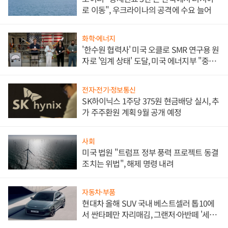
로 이동", 우크라이나의 공격에 수요 늘어
화학·에너지
'한수원 협력사' 미국 오클로 SMR 연구용 원
자로 '임계 상태' 도달, 미국 에너지부 "중요
한 이정표"
전자·전기·정보통신
SK하이닉스 1주당 375원 현금배당 실시, 추
가 주주환원 계획 9월 공개 예정
사회
미국 법원 "트럼프 정부 풍력 프로젝트 동결
조치는 위법", 해제 명령 내려
자동차·부품
현대차 올해 SUV 국내 베스트셀러 톱10에
서 싼타페만 자리매김, 그랜저·아반떼 '세단
쌍끌이'로 내수 방어