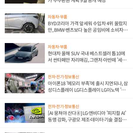
자동차·부품
BYD코리아 가격 앞세워 수입차 4위 올랐지
만, BMW·벤츠보다 높은 공임비에 소비자
불만 폭발
자동차·부품
현대차 올해 SUV 국내 베스트셀러 톱10에
서 싼타페만 자리매김, 그랜저·아반떼 '세단
쌍끌이'로 내수 방어
전자·전기·정보통신
아이폰18 '메모리 부족'에 출시 지연되나, 삼
성디스플레이 LG디스플레이 LG이노텍 '탈
애플' 수익 다각화 속도
전자·전기·정보통신
[AI 뭉쳐야 산다⑧] LG·엔비디아 '피지컬 AI'
동맹 강화, 구광모 제조·데이터·기술 결집
해 종합 로보틱스 기업으로