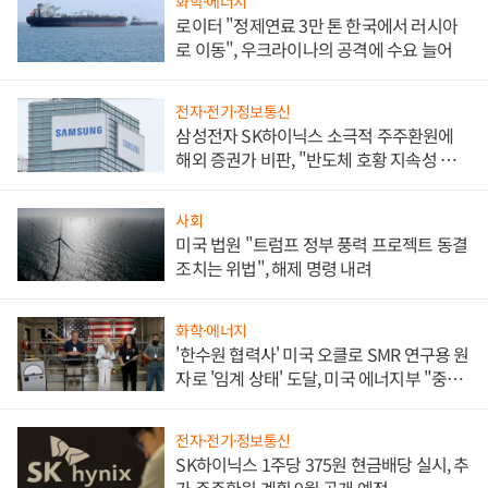
화학·에너지
로이터 "정제연료 3만 톤 한국에서 러시아
로 이동", 우크라이나의 공격에 수요 늘어
전자·전기·정보통신
삼성전자 SK하이닉스 소극적 주주환원에
해외 증권가 비판, "반도체 호황 지속성 의
문"
사회
미국 법원 "트럼프 정부 풍력 프로젝트 동결
조치는 위법", 해제 명령 내려
화학·에너지
'한수원 협력사' 미국 오클로 SMR 연구용 원
자로 '임계 상태' 도달, 미국 에너지부 "중요
한 이정표"
전자·전기·정보통신
SK하이닉스 1주당 375원 현금배당 실시, 추
가 주주환원 계획 9월 공개 예정