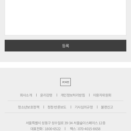
PC버전
회사소개
윤리강령
개인정보처리방침
이용자위원회
청소년보호정책
정정·반론보도
기사심의규정
불편신고
서울특별시 성동구 성수일로 39-34 서울숲더스페이스 12층
대표전화 : 1800-6522
팩스 : 070-4015-8658