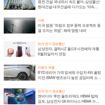
원전 건설 국내외서 속도 붙어, 삼성물산·
현대건설·대우건설에 다가오는 '약속의
시간'
사회
미국 법원 "트럼프 정부 풍력 프로젝트 동
결 조치는 위법", 해제 명령 내려
전자·전기·정보통신
삼성전자, 갤럭시Z 폴드8 사전예약 개통
8월31일까지 연장
자동차·부품
BYD코리아 가격 앞세워 수입차 4위 올랐
지만, BMW·벤츠보다 높은 공임비에 소비
자 불만 폭발
전자·전기·정보통신
엔비디아 '루빈 울트라'에도 HBM4 탑재
검토, 삼성전자·SK하이닉스 HBM4 수율