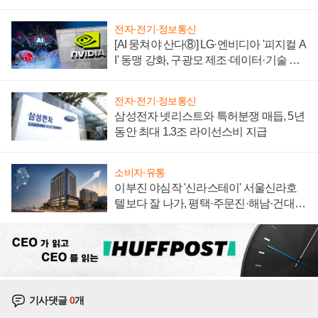
에 주도권 갈린다
전자·전기·정보통신
[AI 뭉쳐야 산다⑧] LG·엔비디아 '피지컬 A
I' 동맹 강화, 구광모 제조·데이터·기술 결
집해 종합 로보틱스 기업으로
전자·전기·정보통신
삼성전자 넷리스트와 특허분쟁 매듭, 5년
동안 최대 1.3조 라이선스비 지급
소비자·유통
이부진 야심작 '신라스테이' 서울신라호
텔보다 잘 나가, 평택·주문진·해남·건대로
성장판 더 넓힌다
기사댓글
0
개