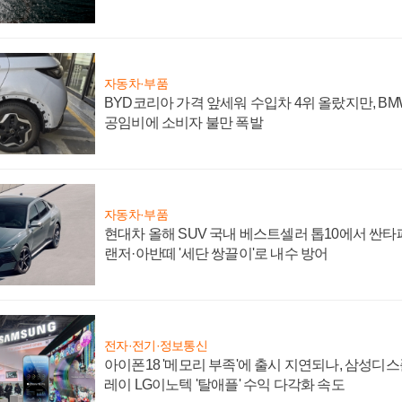
자동차·부품
BYD코리아 가격 앞세워 수입차 4위 올랐지만, B
공임비에 소비자 불만 폭발
자동차·부품
현대차 올해 SUV 국내 베스트셀러 톱10에서 싼타
랜저·아반떼 '세단 쌍끌이'로 내수 방어
전자·전기·정보통신
아이폰18 '메모리 부족'에 출시 지연되나, 삼성디
레이 LG이노텍 '탈애플' 수익 다각화 속도