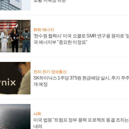
호황 지속성 의문"
화학·에너지
'한수원 협력사' 미국 오클로 SMR 연구용 원자로 '임
국 에너지부 "중요한 이정표"
전자·전기·정보통신
SK하이닉스 1주당 375원 현금배당 실시, 추가 주
개 예정
사회
미국 법원 "트럼프 정부 풍력 프로젝트 동결 조치는 
내려