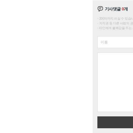
기사댓글
0
개
200자까지 쓰실 수 있습니다. 
저작권 등 다른 사람의 
타인에게 불쾌감을 주는 