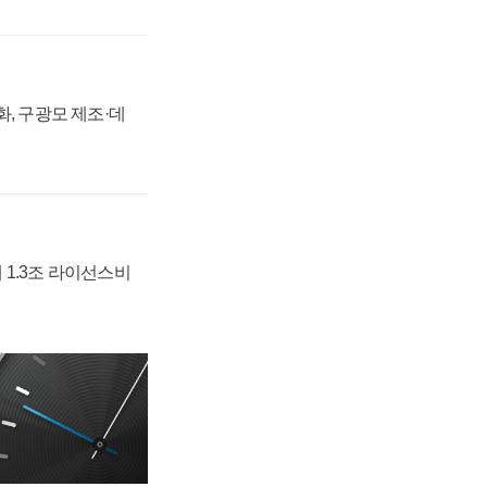
강화, 구광모 제조·데
 1.3조 라이선스비