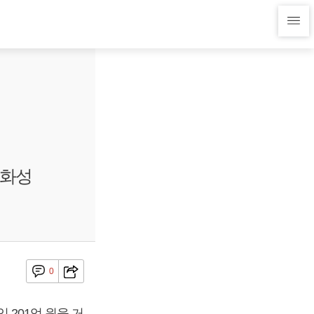
아화성
0
 201억 원을 거