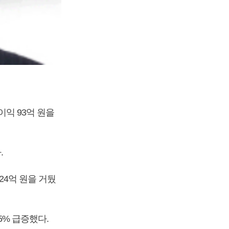
이익 93억 원을
.
24억 원을 거뒀
5% 급증했다.