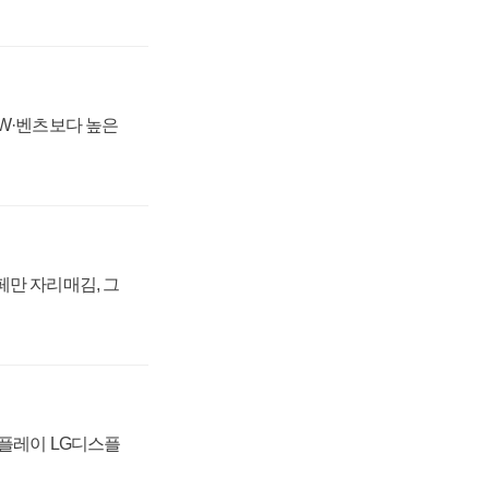
MW·벤츠보다 높은
페만 자리매김, 그
스플레이 LG디스플