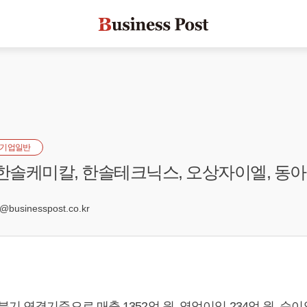
기업일반
 한솔케미칼, 한솔테크닉스, 오상자이엘, 동
usinesspost.co.kr
기 연결기준으로 매출 1352억 원, 영업이익 234억 원, 순이익