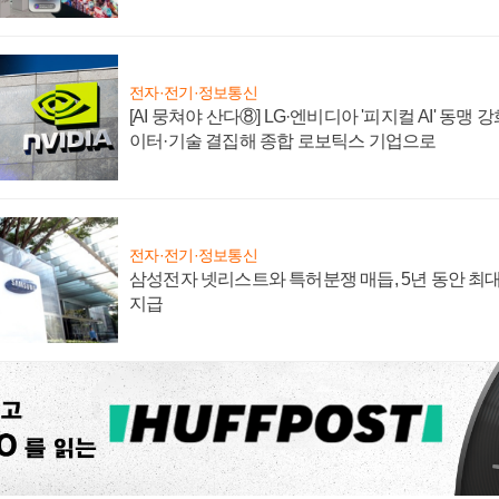
전자·전기·정보통신
[AI 뭉쳐야 산다⑧] LG·엔비디아 '피지컬 AI' 동맹 
이터·기술 결집해 종합 로보틱스 기업으로
전자·전기·정보통신
삼성전자 넷리스트와 특허분쟁 매듭, 5년 동안 최대
지급