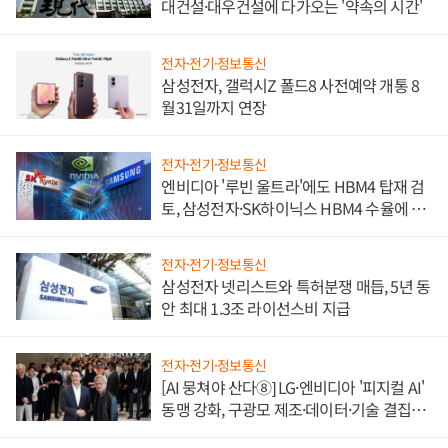
대건설·대우건설에 다가오는 '약속의 시간'
전자·전기·정보통신
삼성전자, 갤럭시Z 폴드8 사전예약 개통 8
월31일까지 연장
전자·전기·정보통신
엔비디아 '루빈 울트라'에도 HBM4 탑재 검
토, 삼성전자·SK하이닉스 HBM4 수율에 주
도권 갈린다
전자·전기·정보통신
삼성전자 넷리스트와 특허분쟁 매듭, 5년 동
안 최대 1.3조 라이선스비 지급
전자·전기·정보통신
[AI 뭉쳐야 산다⑧] LG·엔비디아 '피지컬 AI'
동맹 강화, 구광모 제조·데이터·기술 결집
해 종합 로보틱스 기업으로