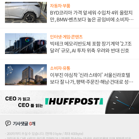
자동차·부품
BYD코리아 가격 앞세워 수입차 4위 올랐지
만, BMW·벤츠보다 높은 공임비에 소비자
불만 폭발
인터넷·게임·콘텐츠
빅테크 메모리반도체 포함 장기계약 '2.7조
달러' 규모, AI 투자 위축 우려와 반대 신호
소비자·유통
이부진 야심작 '신라스테이' 서울신라호텔
보다 잘 나가, 평택·주문진·해남·건대로 성
장판 더 넓힌다
기사댓글
0
개
200자까지 쓰실 수 있습니다. (현재 0 byte / 최대 400byte)
저작권 등 다른 사람의 권리를 침해하거나 명예를 훼손하는 댓글은 관련 법률에 의해 제재를 받을