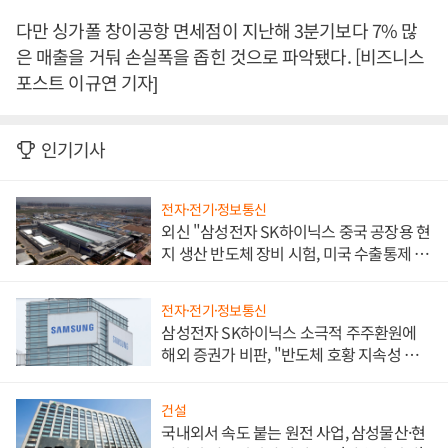
다만 싱가폴 창이공항 면세점이 지난해 3분기보다 7% 많
은 매출을 거둬 손실폭을 좁힌 것으로 파악됐다. [비즈니스
포스트 이규연 기자]
인기기사
전자·전기·정보통신
외신 "삼성전자 SK하이닉스 중국 공장용 현
지 생산 반도체 장비 시험, 미국 수출통제 대
비"
전자·전기·정보통신
삼성전자 SK하이닉스 소극적 주주환원에
해외 증권가 비판, "반도체 호황 지속성 의
문"
건설
국내외서 속도 붙는 원전 사업, 삼성물산·현