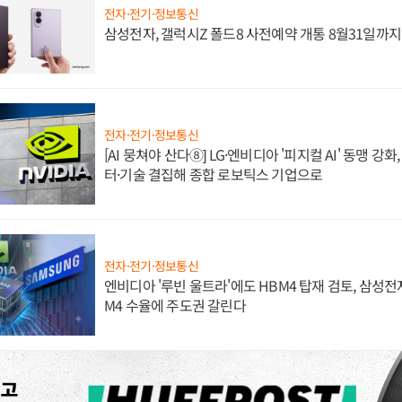
전자·전기·정보통신
삼성전자, 갤럭시Z 폴드8 사전예약 개통 8월31일까
전자·전기·정보통신
[AI 뭉쳐야 산다⑧] LG·엔비디아 '피지컬 AI' 동맹 강
터·기술 결집해 종합 로보틱스 기업으로
전자·전기·정보통신
엔비디아 '루빈 울트라'에도 HBM4 탑재 검토, 삼성전
M4 수율에 주도권 갈린다