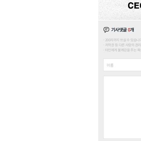
기사댓글
0
개
200자까지 쓰실 수 있습니다. (
저작권 등 다른 사람의 권리
타인에게 불쾌감을 주는 욕설