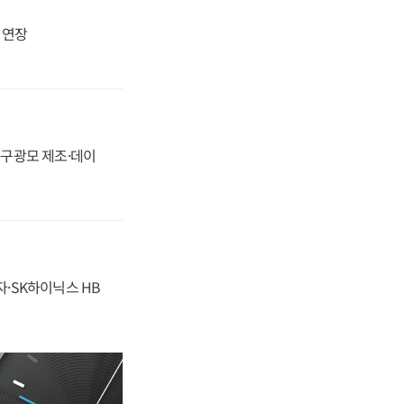
지 연장
화, 구광모 제조·데이
자·SK하이닉스 HB