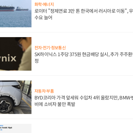
화학·에너지
로이터 "정제연료 3만 톤 한국에서 러시아로 이동",
수요 늘어
전자·전기·정보통신
SK하이닉스 1주당 375원 현금배당 실시, 추가 주주환
정
자동차·부품
BYD코리아 가격 앞세워 수입차 4위 올랐지만, BMW
비에 소비자 불만 폭발