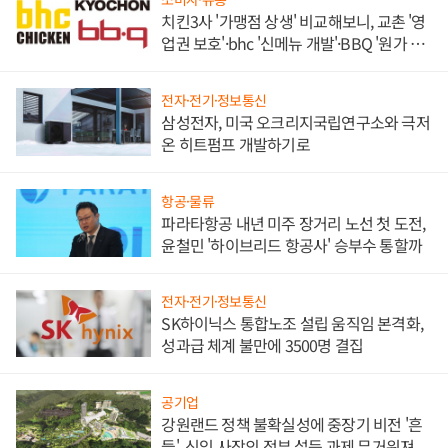
치킨3사 '가맹점 상생' 비교해보니, 교촌 '영
업권 보호'·bhc '신메뉴 개발'·BBQ '원가 부
담'
전자·전기·정보통신
삼성전자, 미국 오크리지국립연구소와 극저
온 히트펌프 개발하기로
항공·물류
파라타항공 내년 미주 장거리 노선 첫 도전,
윤철민 '하이브리드 항공사' 승부수 통할까
전자·전기·정보통신
SK하이닉스 통합노조 설립 움직임 본격화,
성과급 체계 불만에 3500명 결집
공기업
강원랜드 정책 불확실성에 중장기 비전 '흔
들', 신임 사장의 정부 설득 과제 무거워져