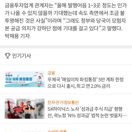
금융투자업계 관계자는 “올해 발행어음 1~3곳 정도는 인가
가 나올 수 있지 않을까 기대했는데 속도 측면에서 조금 불
투명해진 것은 사실”이라며 “그래도 정부와 당국이 모험자
본 공급 의지가 강하단 점에 기대를 걸고 있다”고 말했다.
박재용 기자
인기기사
금융
우체국 '매일이자 파킹통장' 5만 계좌 한정
으로 다시 출시, 최고 연 2.0% 금리
전자·전기·정보통신
SK하이닉스 노사 '성과급 주식 지급' 평행
선, 곽노정 'N% 성과급' 법적 논란 벗을지 주
목
소비자·유통