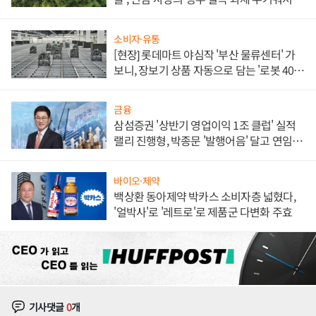
소비자·유통
[현장] 롯데마트 야심작 '부산 물류센터' 가
보니, 장보기 상품 자동으로 담는 '로봇 400
대' 장관
금융
삼섬증권 '상반기 영업이익 1조 클럽' 실적
랠리 진행형, 박종문 '발행어음' 달고 연임 향
하나
바이오·제약
백상환 동아제약 박카스 소비자층 넓혔다,
'얼박사'로 '레트로'로 제품군 다변화 주효
기사댓글
0
개