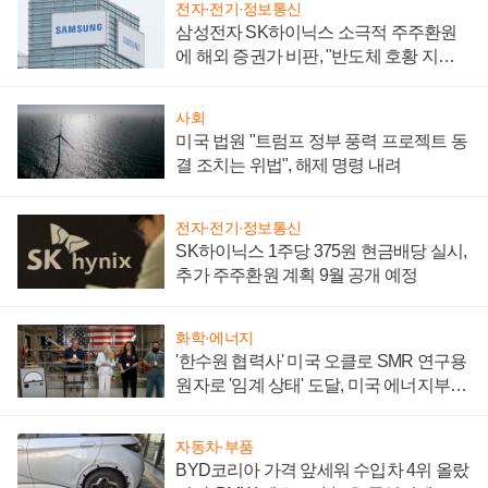
전자·전기·정보통신
삼성전자 SK하이닉스 소극적 주주환원
에 해외 증권가 비판, "반도체 호황 지속
성 의문"
사회
미국 법원 "트럼프 정부 풍력 프로젝트 동
결 조치는 위법", 해제 명령 내려
전자·전기·정보통신
SK하이닉스 1주당 375원 현금배당 실시,
추가 주주환원 계획 9월 공개 예정
화학·에너지
'한수원 협력사' 미국 오클로 SMR 연구용
원자로 '임계 상태' 도달, 미국 에너지부
"중요한 이정표"
자동차·부품
BYD코리아 가격 앞세워 수입차 4위 올랐