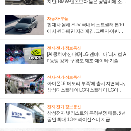
지만, BMW·벤츠보다 높은 공임비에 소비
자 불만 폭발
자동차·부품
현대차 올해 SUV 국내 베스트셀러 톱10
에서 싼타페만 자리매김, 그랜저·아반떼
'세단 쌍끌이'로 내수 방어
전자·전기·정보통신
[AI 뭉쳐야 산다⑧] LG·엔비디아 '피지컬 A
I' 동맹 강화, 구광모 제조·데이터·기술 결
집해 종합 로보틱스 기업으로
전자·전기·정보통신
아이폰18 '메모리 부족'에 출시 지연되나,
삼성디스플레이 LG디스플레이 LG이노
텍 '탈애플' 수익 다각화 속도
전자·전기·정보통신
삼성전자 넷리스트와 특허분쟁 매듭, 5년
동안 최대 1.3조 라이선스비 지급