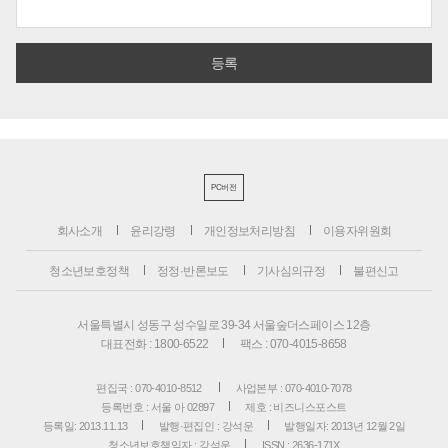
PC버전
회사소개
윤리강령
개인정보처리방침
이용자위원회
청소년보호정책
정정·반론보도
기사심의규정
불편신고
서울특별시 성동구 성수일로 39-34 서울숲더스페이스 12층
대표전화 : 1800-6522
팩스 : 070-4015-8658
편집국 : 070-4010-8512
사업본부 : 070-4010-7078
등록번호 : 서울 아 02897
제호 : 비즈니스포스트
등록일: 2013.11.13
발행·편집인 : 강석운
발행일자: 2013년 12월 2일
청소년보호책임자 : 강석운
ISSN : 2636-171X