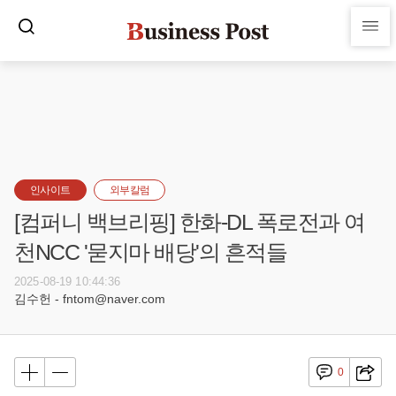
인사이트
외부칼럼
[컴퍼니 백브리핑] 한화-DL 폭로전과 여
천NCC '묻지마 배당'의 흔적들
2025-08-19 10:44:36
김수헌 - fntom@naver.com
0