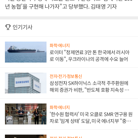
년 농협’을 구현해 나가자”고 당부했다. 김태영 기자
인기기사
화학·에너지
로이터 "정제연료 3만 톤 한국에서 러시아
로 이동", 우크라이나의 공격에 수요 늘어
전자·전기·정보통신
삼성전자 SK하이닉스 소극적 주주환원에
해외 증권가 비판, "반도체 호황 지속성 의
문"
화학·에너지
'한수원 협력사' 미국 오클로 SMR 연구용 원
자로 '임계 상태' 도달, 미국 에너지부 "중요
한 이정표"