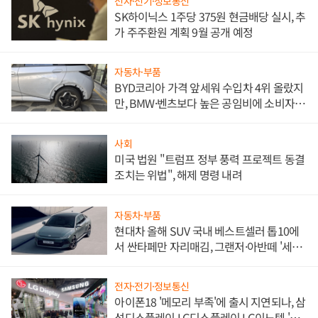
전자·전기·정보통신
SK하이닉스 1주당 375원 현금배당 실시, 추
가 주주환원 계획 9월 공개 예정
자동차·부품
BYD코리아 가격 앞세워 수입차 4위 올랐지
만, BMW·벤츠보다 높은 공임비에 소비자
불만 폭발
사회
미국 법원 "트럼프 정부 풍력 프로젝트 동결
조치는 위법", 해제 명령 내려
자동차·부품
현대차 올해 SUV 국내 베스트셀러 톱10에
서 싼타페만 자리매김, 그랜저·아반떼 '세단
쌍끌이'로 내수 방어
전자·전기·정보통신
아이폰18 '메모리 부족'에 출시 지연되나, 삼
성디스플레이 LG디스플레이 LG이노텍 '탈