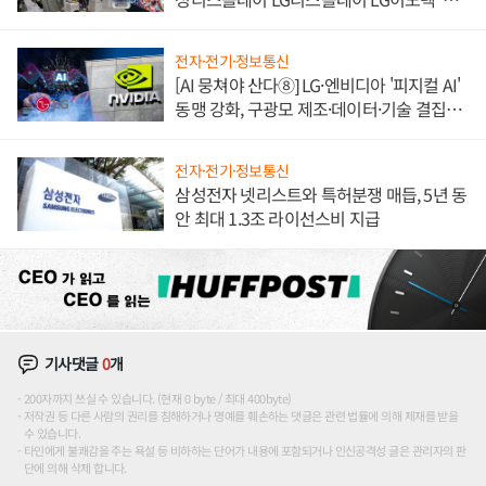
애플' 수익 다각화 속도
전자·전기·정보통신
[AI 뭉쳐야 산다⑧] LG·엔비디아 '피지컬 AI'
동맹 강화, 구광모 제조·데이터·기술 결집
해 종합 로보틱스 기업으로
전자·전기·정보통신
삼성전자 넷리스트와 특허분쟁 매듭, 5년 동
안 최대 1.3조 라이선스비 지급
기사댓글
0
개
200자까지 쓰실 수 있습니다. (현재 0 byte / 최대 400byte)
저작권 등 다른 사람의 권리를 침해하거나 명예를 훼손하는 댓글은 관련 법률에 의해 제재를 받을
수 있습니다.
타인에게 불쾌감을 주는 욕설 등 비하하는 단어가 내용에 포함되거나 인신공격성 글은 관리자의 판
단에 의해 삭제 합니다.