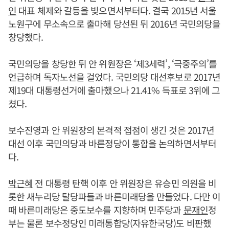
인
대표 체제와 갈등을 빚으면서부터다. 결국 2015년 서울
노원구에 무소속으로 출마해 당선된 뒤 2016년 국민의당을
창당했다.
국민의당을 창당한 뒤 안 위원장은 ‘제3세력’, ‘극중주의’를
언급하며 독자노선을 걸었다. 국민의당 대선후보로 2017년
제19대 대통령선거에 출마했으나 21.41% 득표로 3위에 그
쳤다.
보수진영과 안 위원장의 본격적 접점이 생긴 것은 2017년
대선 이후 국민의당과 바른정당이 통합을 논의하면서부터
다.
박근혜
전 대통령 탄핵 이후 안 위원장은 유승민 의원을 비
롯한 새누리당 탈당파들과 바른미래당을 만들었다. 다만 이
때 바른미래당은 중도보수를 지향하며 민주당과
문재인
정
부는 물론 보수정당인 미래통합당(자유한국당)도 비판했