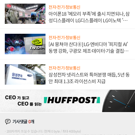
전자·전기·정보통신
아이폰18 '메모리 부족'에 출시 지연되나, 삼
성디스플레이 LG디스플레이 LG이노텍 '탈
애플' 수익 다각화 속도
전자·전기·정보통신
[AI 뭉쳐야 산다⑧] LG·엔비디아 '피지컬 AI'
동맹 강화, 구광모 제조·데이터·기술 결집
해 종합 로보틱스 기업으로
전자·전기·정보통신
삼성전자 넷리스트와 특허분쟁 매듭, 5년 동
안 최대 1.3조 라이선스비 지급
기사댓글
0
개
200자까지 쓰실 수 있습니다. (현재 0 byte / 최대 400byte)