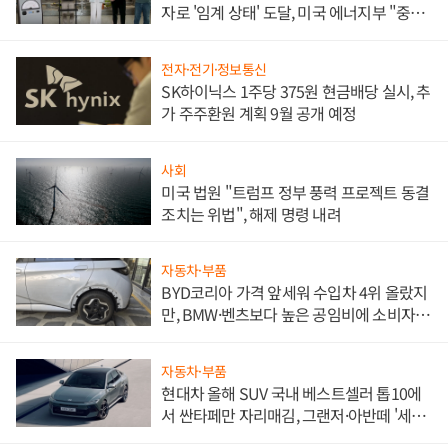
자로 '임계 상태' 도달, 미국 에너지부 "중요
한 이정표"
전자·전기·정보통신
SK하이닉스 1주당 375원 현금배당 실시, 추
가 주주환원 계획 9월 공개 예정
사회
미국 법원 "트럼프 정부 풍력 프로젝트 동결
조치는 위법", 해제 명령 내려
자동차·부품
BYD코리아 가격 앞세워 수입차 4위 올랐지
만, BMW·벤츠보다 높은 공임비에 소비자
불만 폭발
자동차·부품
현대차 올해 SUV 국내 베스트셀러 톱10에
서 싼타페만 자리매김, 그랜저·아반떼 '세단
쌍끌이'로 내수 방어