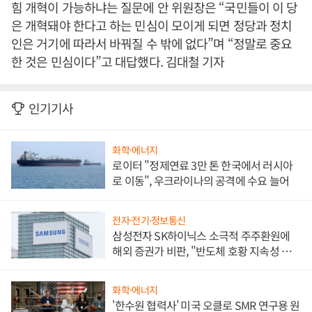
힘 개혁이 가능하냐는 질문에 안 위원장은 “국민들이 이 당
은 개혁돼야 한다고 하는 민심이 모이게 되면 정당과 정치
인은 거기에 따라서 바꿔질 수 밖에 없다”며 “정말로 중요
한 것은 민심이다”고 대답했다. 김대철 기자
인기기사
화학·에너지
로이터 "정제연료 3만 톤 한국에서 러시아
로 이동", 우크라이나의 공격에 수요 늘어
전자·전기·정보통신
삼성전자 SK하이닉스 소극적 주주환원에
해외 증권가 비판, "반도체 호황 지속성 의
문"
화학·에너지
'한수원 협력사' 미국 오클로 SMR 연구용 원