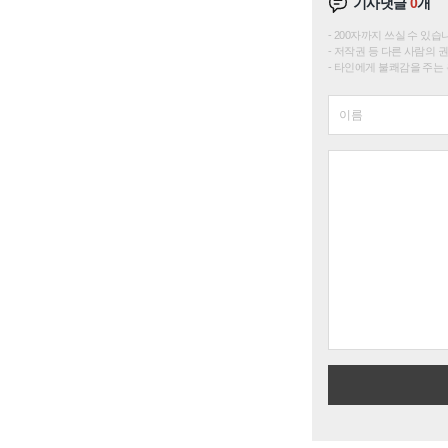
기사댓글
0
개
200자까지 쓰실 수 있습니다. 
저작권 등 다른 사람의 
타인에게 불쾌감을 주는 