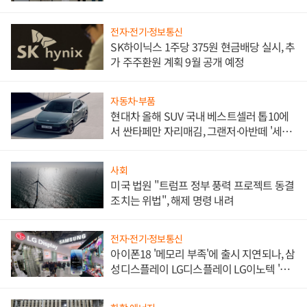
한 이정표"
전자·전기·정보통신
SK하이닉스 1주당 375원 현금배당 실시, 추
가 주주환원 계획 9월 공개 예정
자동차·부품
현대차 올해 SUV 국내 베스트셀러 톱10에
서 싼타페만 자리매김, 그랜저·아반떼 '세단
쌍끌이'로 내수 방어
사회
미국 법원 "트럼프 정부 풍력 프로젝트 동결
조치는 위법", 해제 명령 내려
전자·전기·정보통신
아이폰18 '메모리 부족'에 출시 지연되나, 삼
성디스플레이 LG디스플레이 LG이노텍 '탈
애플' 수익 다각화 속도