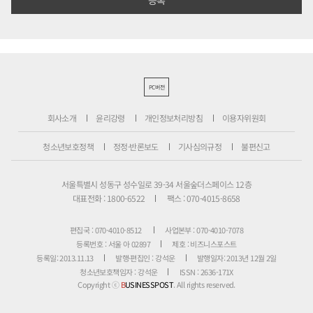
PC버전
회사소개
윤리강령
개인정보처리방침
이용자위원회
청소년보호정책
정정·반론보도
기사심의규정
불편신고
서울특별시 성동구 성수일로 39-34 서울숲더스페이스 12층
대표전화 : 1800-6522
팩스 : 070-4015-8658
편집국 : 070-4010-8512
사업본부 : 070-4010-7078
등록번호 : 서울 아 02897
제호 : 비즈니스포스트
등록일: 2013.11.13
발행·편집인 : 강석운
발행일자: 2013년 12월 2일
청소년보호책임자 : 강석운
ISSN : 2636-171X
Copyright ⓒ
B
USINESSPOST
. All rights reserved.