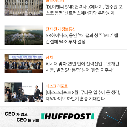
화학·에너지
'DL이앤씨 SMR 협력사' X에너지, '한수원 포
스코 동맹' 센트러스에너지와 우라늄 계약
체결
전자·전기·정보통신
SK하이닉스, 용인 'Y2' 팹과 청주 'M17' 팹
건설에 54조 투자 결정
정치
AI시대 맞아 25년 만에 전력산업 구조개편
시동, '발전5사 통합' 넘어 '한전 지주사' 재편
론도
데스크 리포트
[데스크리포트 8월] 무더운 입추에 든 생각,
제약바이오 하반기 훈풍 기대한다