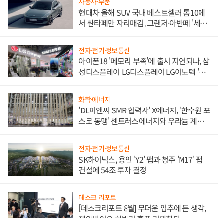
자동차·부품
현대차 올해 SUV 국내 베스트셀러 톱10에
서 싼타페만 자리매김, 그랜저·아반떼 '세단
쌍끌이'로 내수 방어
전자·전기·정보통신
아이폰18 '메모리 부족'에 출시 지연되나, 삼
성디스플레이 LG디스플레이 LG이노텍 '탈
애플' 수익 다각화 속도
화학·에너지
'DL이앤씨 SMR 협력사' X에너지, '한수원 포
스코 동맹' 센트러스에너지와 우라늄 계약
체결
전자·전기·정보통신
SK하이닉스, 용인 'Y2' 팹과 청주 'M17' 팹
건설에 54조 투자 결정
데스크 리포트
[데스크리포트 8월] 무더운 입추에 든 생각,