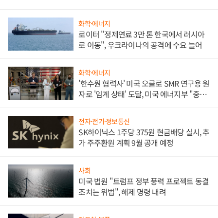
화학·에너지
로이터 "정제연료 3만 톤 한국에서 러시아
로 이동", 우크라이나의 공격에 수요 늘어
화학·에너지
'한수원 협력사' 미국 오클로 SMR 연구용 원
자로 '임계 상태' 도달, 미국 에너지부 "중요
한 이정표"
전자·전기·정보통신
SK하이닉스 1주당 375원 현금배당 실시, 추
가 주주환원 계획 9월 공개 예정
사회
미국 법원 "트럼프 정부 풍력 프로젝트 동결
조치는 위법", 해제 명령 내려