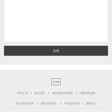
PC버전
회사소개
윤리강령
개인정보처리방침
이용자위원회
청소년보호정책
정정·반론보도
기사심의규정
불편신고