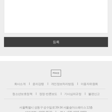
PC버전
회사소개
윤리강령
개인정보처리방침
이용자위원회
청소년보호정책
정정·반론보도
기사심의규정
불편신고
서울특별시 성동구 성수일로 39-34 서울숲더스페이스 12층