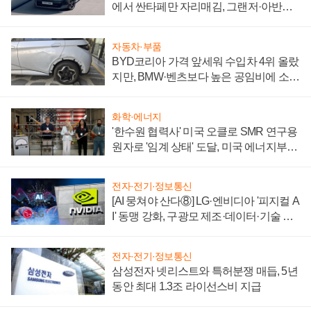
에서 싼타페만 자리매김, 그랜저·아반떼
'세단 쌍끌이'로 내수 방어
자동차·부품
BYD코리아 가격 앞세워 수입차 4위 올랐
지만, BMW·벤츠보다 높은 공임비에 소비
자 불만 폭발
화학·에너지
'한수원 협력사' 미국 오클로 SMR 연구용
원자로 '임계 상태' 도달, 미국 에너지부
"중요한 이정표"
전자·전기·정보통신
[AI 뭉쳐야 산다⑧] LG·엔비디아 '피지컬 A
I' 동맹 강화, 구광모 제조·데이터·기술 결
집해 종합 로보틱스 기업으로
전자·전기·정보통신
삼성전자 넷리스트와 특허분쟁 매듭, 5년
동안 최대 1.3조 라이선스비 지급