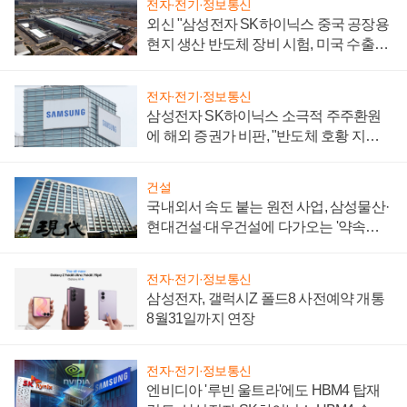
전자·전기·정보통신
외신 "삼성전자 SK하이닉스 중국 공장용
현지 생산 반도체 장비 시험, 미국 수출통
제 대비"
전자·전기·정보통신
삼성전자 SK하이닉스 소극적 주주환원
에 해외 증권가 비판, "반도체 호황 지속
성 의문"
건설
국내외서 속도 붙는 원전 사업, 삼성물산·
현대건설·대우건설에 다가오는 '약속의
시간'
전자·전기·정보통신
삼성전자, 갤럭시Z 폴드8 사전예약 개통
8월31일까지 연장
전자·전기·정보통신
엔비디아 '루빈 울트라'에도 HBM4 탑재