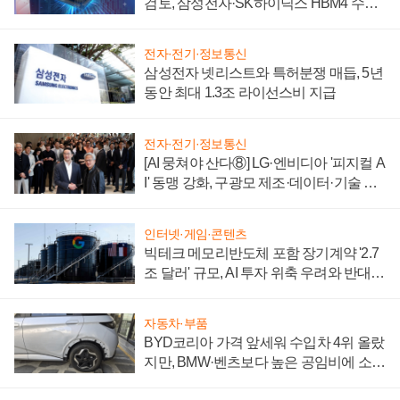
검토, 삼성전자·SK하이닉스 HBM4 수율
에 주도권 갈린다
전자·전기·정보통신
삼성전자 넷리스트와 특허분쟁 매듭, 5년
동안 최대 1.3조 라이선스비 지급
전자·전기·정보통신
[AI 뭉쳐야 산다⑧] LG·엔비디아 '피지컬 A
I' 동맹 강화, 구광모 제조·데이터·기술 결
집해 종합 로보틱스 기업으로
인터넷·게임·콘텐츠
빅테크 메모리반도체 포함 장기계약 '2.7
조 달러' 규모, AI 투자 위축 우려와 반대
신호
자동차·부품
BYD코리아 가격 앞세워 수입차 4위 올랐
지만, BMW·벤츠보다 높은 공임비에 소비
자 불만 폭발