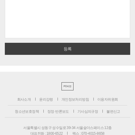
PC버전
회사소개
윤리강령
개인정보처리방침
이용자위원회
청소년보호정책
정정·반론보도
기사심의규정
불편신고
서울특별시 성동구 성수일로 39-34 서울숲더스페이스 12층
대표전화 : 1800-6522
팩스 : 070-4015-8658