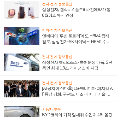
전자·전기·정보통신
삼성전자, 갤럭시Z 폴드8 사전예약 개통
8월31일까지 연장
전자·전기·정보통신
엔비디아 '루빈 울트라'에도 HBM4 탑재
검토, 삼성전자·SK하이닉스 HBM4 수율
에 주도권 갈린다
전자·전기·정보통신
삼성전자 넷리스트와 특허분쟁 매듭, 5년
동안 최대 1.3조 라이선스비 지급
전자·전기·정보통신
[AI 뭉쳐야 산다⑧] LG·엔비디아 '피지컬 A
I' 동맹 강화, 구광모 제조·데이터·기술 결
집해 종합 로보틱스 기업으로
자동차·부품
BYD코리아 가격 앞세워 수입차 4위 올랐