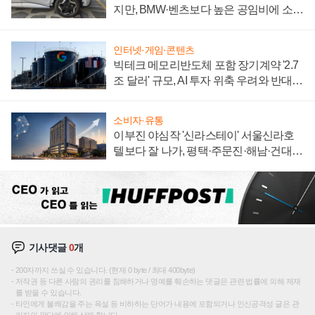
지만, BMW·벤츠보다 높은 공임비에 소비
자 불만 폭발
인터넷·게임·콘텐츠
빅테크 메모리반도체 포함 장기계약 '2.7
조 달러' 규모, AI 투자 위축 우려와 반대
신호
소비자·유통
이부진 야심작 '신라스테이' 서울신라호
텔보다 잘 나가, 평택·주문진·해남·건대로
성장판 더 넓힌다
기사댓글
0
개
200자까지 쓰실 수 있습니다. (현재 0 byte / 최대 400byte)
저작권 등 다른 사람의 권리를 침해하거나 명예를 훼손하는 댓글은 관련 법률에 의해 제재
를 받을 수 있습니다.
타인에게 불쾌감을 주는 욕설 등 비하하는 단어가 내용에 포함되거나 인신공격성 글은 관
리자의 판단에 의해 삭제 합니다.