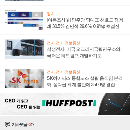
너지 발전전문기업 향한다
정치
[여론조사꽃] 민주당 당대표 선호도 정청
래 30.5%·김민석 29.6%, 0.9%p 초접전
전자·전기·정보통신
삼성전자, 미국 오크리지국립연구소와
극저온 히트펌프 개발하기로
전자·전기·정보통신
SK하이닉스 통합노조 설립 움직임 본격
화, 성과급 체계 불만에 3500명 결집
기사댓글
0
개