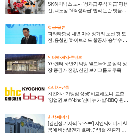
SK하이닉스 노사 '성과급 주식 지급' 평행
선, 곽노정 'N% 성과급' 법적 논란 벗을지
주목
항공·물류
파라타항공 내년 미주 장거리 노선 첫 도
전, 윤철민 '하이브리드 항공사' 승부수 통
할까
인터넷·게임·콘텐츠
YG엔터 하반기 빅뱅 월드투어로 실적 성
장 증권가 전망, 신인 보이그룹도 주목
소비자·유통
치킨3사 '가맹점 상생' 비교해보니, 교촌
'영업권 보호'·bhc '신메뉴 개발'·BBQ '원가
부담'
화학·에너지
[김민정 기자의 '코스뽀'] 지엔씨에너지 AI
붐에 비상발전기 호황, 안병철 친환경 에