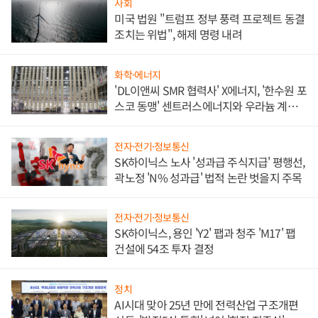
사회
미국 법원 "트럼프 정부 풍력 프로젝트 동결
조치는 위법", 해제 명령 내려
화학·에너지
'DL이앤씨 SMR 협력사' X에너지, '한수원 포
스코 동맹' 센트러스에너지와 우라늄 계약
체결
전자·전기·정보통신
SK하이닉스 노사 '성과급 주식지급' 평행선,
곽노정 'N% 성과급' 법적 논란 벗을지 주목
전자·전기·정보통신
SK하이닉스, 용인 'Y2' 팹과 청주 'M17' 팹
건설에 54조 투자 결정
정치
AI시대 맞아 25년 만에 전력산업 구조개편