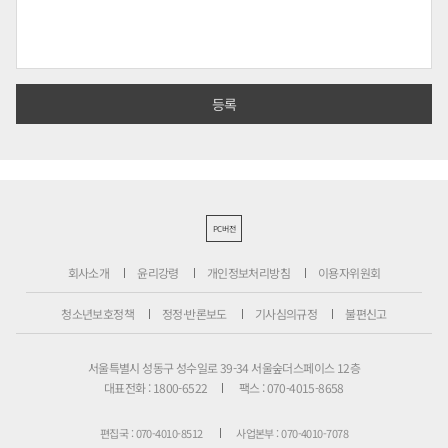
PC버전
회사소개
윤리강령
개인정보처리방침
이용자위원회
청소년보호정책
정정·반론보도
기사심의규정
불편신고
서울특별시 성동구 성수일로 39-34 서울숲더스페이스 12층
대표전화 : 1800-6522
팩스 : 070-4015-8658
편집국 : 070-4010-8512
사업본부 : 070-4010-7078