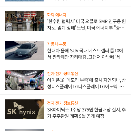
화학·에너지
'한수원 협력사' 미국 오클로 SMR 연구용 원
자로 '임계 상태' 도달, 미국 에너지부 "중요
한 이정표"
자동차·부품
현대차 올해 SUV 국내 베스트셀러 톱10에
서 싼타페만 자리매김, 그랜저·아반떼 '세단
쌍끌이'로 내수 방어
전자·전기·정보통신
아이폰18 '메모리 부족'에 출시 지연되나, 삼
성디스플레이 LG디스플레이 LG이노텍 '탈
애플' 수익 다각화 속도
전자·전기·정보통신
SK하이닉스 1주당 375원 현금배당 실시, 추
가 주주환원 계획 9월 공개 예정