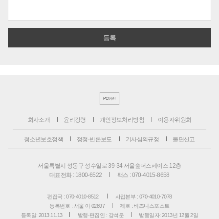
PC버전
회사소개
윤리강령
개인정보처리방침
이용자위원회
청소년보호정책
정정·반론보도
기사심의규정
불편신고
서울특별시 성동구 성수일로 39-34 서울숲더스페이스 12층
대표전화 : 1800-6522
팩스 : 070-4015-8658
편집국 : 070-4010-8512
사업본부 : 070-4010-7078
등록번호 : 서울 아 02897
제호 : 비즈니스포스트
등록일: 2013.11.13
발행·편집인 : 강석운
발행일자: 2013년 12월 2일