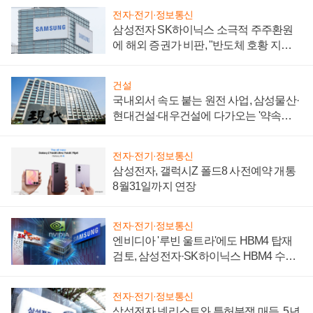
전자·전기·정보통신
삼성전자 SK하이닉스 소극적 주주환원
에 해외 증권가 비판, "반도체 호황 지속
성 의문"
건설
국내외서 속도 붙는 원전 사업, 삼성물산·
현대건설·대우건설에 다가오는 '약속의
시간'
전자·전기·정보통신
삼성전자, 갤럭시Z 폴드8 사전예약 개통
8월31일까지 연장
전자·전기·정보통신
엔비디아 '루빈 울트라'에도 HBM4 탑재
검토, 삼성전자·SK하이닉스 HBM4 수율
에 주도권 갈린다
전자·전기·정보통신
삼성전자 넷리스트와 특허분쟁 매듭, 5년