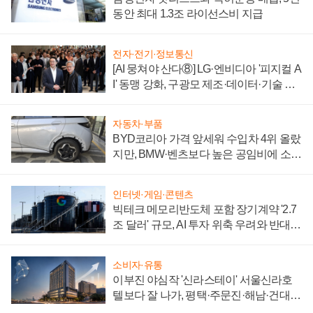
동안 최대 1.3조 라이선스비 지급
전자·전기·정보통신
[AI 뭉쳐야 산다⑧] LG·엔비디아 '피지컬 A
I' 동맹 강화, 구광모 제조·데이터·기술 결
집해 종합 로보틱스 기업으로
자동차·부품
BYD코리아 가격 앞세워 수입차 4위 올랐
지만, BMW·벤츠보다 높은 공임비에 소비
자 불만 폭발
인터넷·게임·콘텐츠
빅테크 메모리반도체 포함 장기계약 '2.7
조 달러' 규모, AI 투자 위축 우려와 반대
신호
소비자·유통
이부진 야심작 '신라스테이' 서울신라호
텔보다 잘 나가, 평택·주문진·해남·건대로
성장판 더 넓힌다