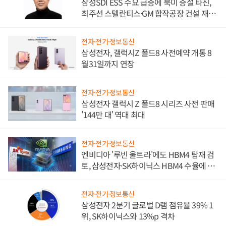
삼성SDI ESS 수요 급증에 북미 증설 타진,
최주선 스텔란티스·GM 합작공장 건설 재추
진하나
전자·전기·정보통신
삼성전자, 갤럭시Z 폴드8 사전예약 개통 8
월31일까지 연장
전자·전기·정보통신
삼성전자 갤럭시 Z 폴드8 시리즈 사전 판매
'144만 대' 역대 최대
전자·전기·정보통신
엔비디아 '루빈 울트라'에도 HBM4 탑재 검
토, 삼성전자·SK하이닉스 HBM4 수율에 주
도권 갈린다
전자·전기·정보통신
삼성전자 2분기 글로벌 D램 점유율 39% 1
위, SK하이닉스와 13%p 격차