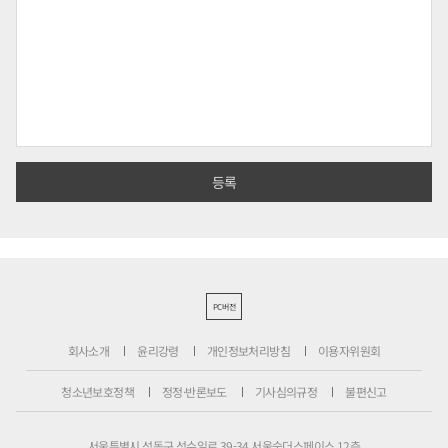
PC버전
회사소개
윤리강령
개인정보처리방침
이용자위원회
청소년보호정책
정정·반론보도
기사심의규정
불편신고
서울특별시 성동구 성수일로 39-34 서울숲더스페이스 12층