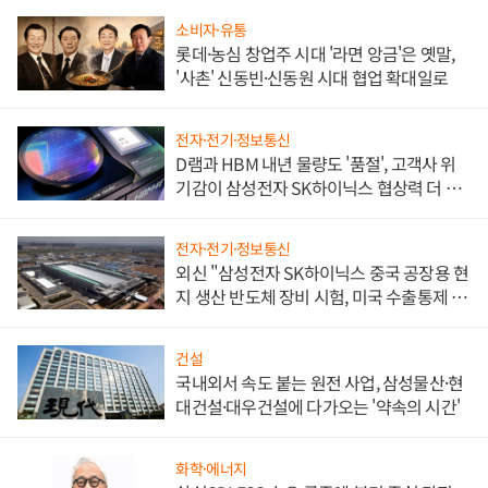
소비자·유통
롯데·농심 창업주 시대 '라면 앙금'은 옛말,
'사촌' 신동빈·신동원 시대 협업 확대일로
전자·전기·정보통신
D램과 HBM 내년 물량도 '품절', 고객사 위
기감이 삼성전자 SK하이닉스 협상력 더 키
워
전자·전기·정보통신
외신 "삼성전자 SK하이닉스 중국 공장용 현
지 생산 반도체 장비 시험, 미국 수출통제 대
비"
건설
국내외서 속도 붙는 원전 사업, 삼성물산·현
대건설·대우건설에 다가오는 '약속의 시간'
화학·에너지