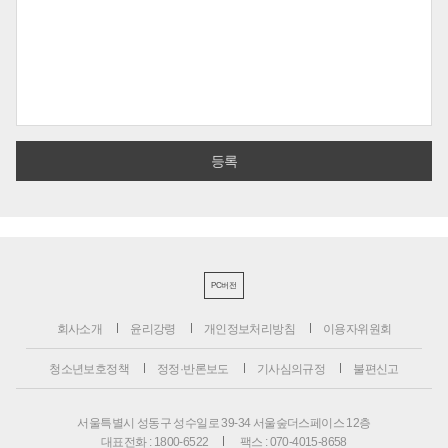
PC버전
회사소개
윤리강령
개인정보처리방침
이용자위원회
청소년보호정책
정정·반론보도
기사심의규정
불편신고
서울특별시 성동구 성수일로 39-34 서울숲더스페이스 12층
대표전화 : 1800-6522
팩스 : 070-4015-8658