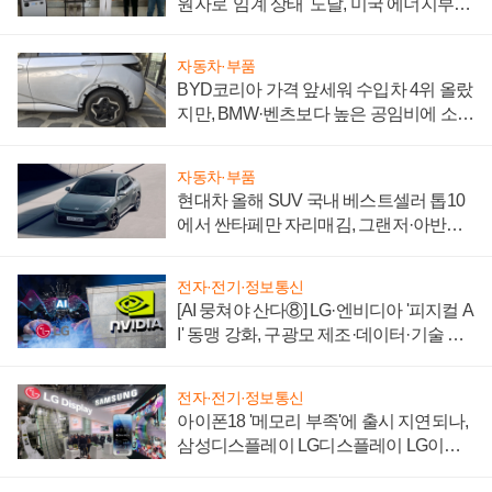
원자로 '임계 상태' 도달, 미국 에너지부
"중요한 이정표"
자동차·부품
BYD코리아 가격 앞세워 수입차 4위 올랐
지만, BMW·벤츠보다 높은 공임비에 소비
자 불만 폭발
자동차·부품
현대차 올해 SUV 국내 베스트셀러 톱10
에서 싼타페만 자리매김, 그랜저·아반떼
'세단 쌍끌이'로 내수 방어
전자·전기·정보통신
[AI 뭉쳐야 산다⑧] LG·엔비디아 '피지컬 A
I' 동맹 강화, 구광모 제조·데이터·기술 결
집해 종합 로보틱스 기업으로
전자·전기·정보통신
아이폰18 '메모리 부족'에 출시 지연되나,
삼성디스플레이 LG디스플레이 LG이노
텍 '탈애플' 수익 다각화 속도