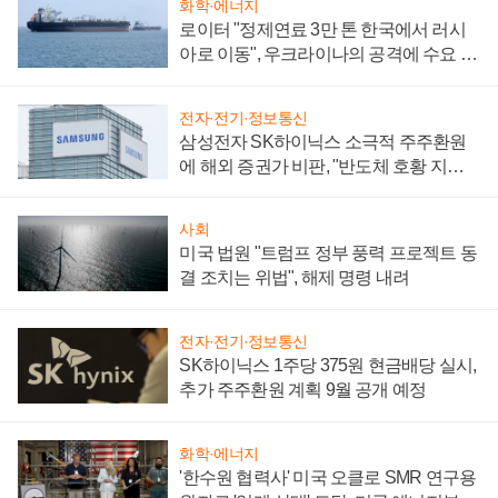
화학·에너지
로이터 "정제연료 3만 톤 한국에서 러시
아로 이동", 우크라이나의 공격에 수요 늘
어
전자·전기·정보통신
삼성전자 SK하이닉스 소극적 주주환원
에 해외 증권가 비판, "반도체 호황 지속
성 의문"
사회
미국 법원 "트럼프 정부 풍력 프로젝트 동
결 조치는 위법", 해제 명령 내려
전자·전기·정보통신
SK하이닉스 1주당 375원 현금배당 실시,
추가 주주환원 계획 9월 공개 예정
화학·에너지
'한수원 협력사' 미국 오클로 SMR 연구용