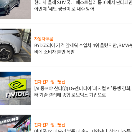
현대차 올해 SUV 국내 베스트셀러 톱10에서 싼타페만
아반떼 '세단 쌍끌이'로 내수 방어
자동차·부품
BYD코리아 가격 앞세워 수입차 4위 올랐지만, BMW
비에 소비자 불만 폭발
전자·전기·정보통신
[AI 뭉쳐야 산다⑧] LG·엔비디아 '피지컬 AI' 동맹 강
터·기술 결집해 종합 로보틱스 기업으로
전자·전기·정보통신
아이폰18 '메모리 부족'에 출시 지연되나, 삼성디스