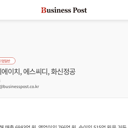
기업일반
비에이치, 에스씨디, 화신정공
3
businesspost.co.kr
매출 6983억 원, 영업이익 766억 원, 순이익 515억 원을 거