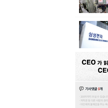
기사댓글
0
개
200자까지 쓰실 수 있습니다. (
저작권 등 다른 사람의 권리
타인에게 불쾌감을 주는 욕설