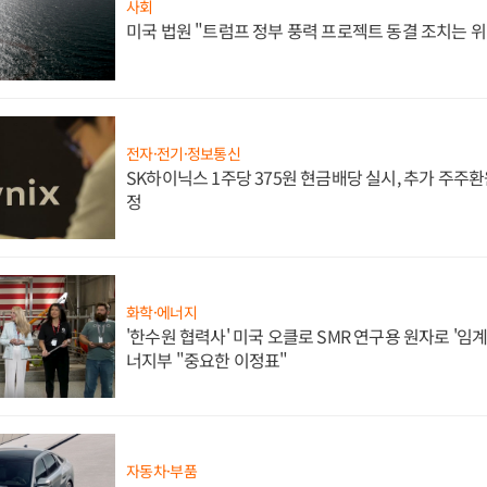
사회
미국 법원 "트럼프 정부 풍력 프로젝트 동결 조치는 위
전자·전기·정보통신
SK하이닉스 1주당 375원 현금배당 실시, 추가 주주환
정
화학·에너지
'한수원 협력사' 미국 오클로 SMR 연구용 원자로 '임계 
너지부 "중요한 이정표"
자동차·부품