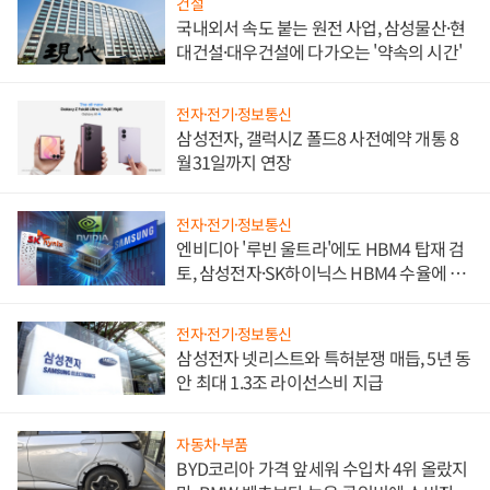
건설
국내외서 속도 붙는 원전 사업, 삼성물산·현
대건설·대우건설에 다가오는 '약속의 시간'
전자·전기·정보통신
삼성전자, 갤럭시Z 폴드8 사전예약 개통 8
월31일까지 연장
전자·전기·정보통신
엔비디아 '루빈 울트라'에도 HBM4 탑재 검
토, 삼성전자·SK하이닉스 HBM4 수율에 주
도권 갈린다
전자·전기·정보통신
삼성전자 넷리스트와 특허분쟁 매듭, 5년 동
안 최대 1.3조 라이선스비 지급
자동차·부품
BYD코리아 가격 앞세워 수입차 4위 올랐지