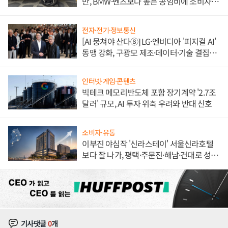
만, BMW·벤츠보다 높은 공임비에 소비자
불만 폭발
전자·전기·정보통신
[AI 뭉쳐야 산다⑧] LG·엔비디아 '피지컬 AI'
동맹 강화, 구광모 제조·데이터·기술 결집
해 종합 로보틱스 기업으로
인터넷·게임·콘텐츠
빅테크 메모리반도체 포함 장기계약 '2.7조
달러' 규모, AI 투자 위축 우려와 반대 신호
소비자·유통
이부진 야심작 '신라스테이' 서울신라호텔
보다 잘 나가, 평택·주문진·해남·건대로 성
장판 더 넓힌다
기사댓글
0
개