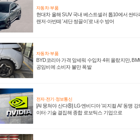
자동차·부품
현대차 올해 SUV 국내 베스트셀러 톱10에서 싼타
랜저·아반떼 '세단 쌍끌이'로 내수 방어
자동차·부품
BYD코리아 가격 앞세워 수입차 4위 올랐지만, B
공임비에 소비자 불만 폭발
전자·전기·정보통신
[AI 뭉쳐야 산다⑧] LG·엔비디아 '피지컬 AI' 동맹 
이터·기술 결집해 종합 로보틱스 기업으로