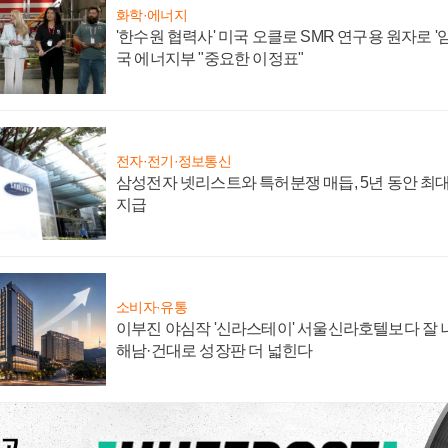
화학·에너지
'한수원 협력사' 미국 오클로 SMR 연구용 원자로 '임
국 에너지부 "중요한 이정표"
전자·전기·정보통신
삼성전자 넷리스트와 특허분쟁 매듭, 5년 동안 최대
지급
소비자·유통
이부진 야심작 '신라스테이' 서울신라호텔보다 잘 나
해남·건대로 성장판 더 넓힌다