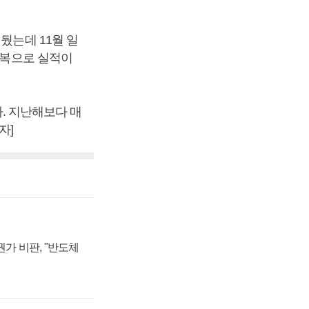
뒀는데 11월 일
회복으로 실적이
다. 지난해보다 매
자]
가 비판, "반도체