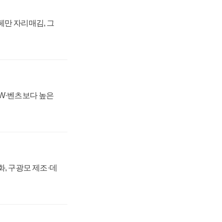
페만 자리매김, 그
MW·벤츠보다 높은
강화, 구광모 제조·데