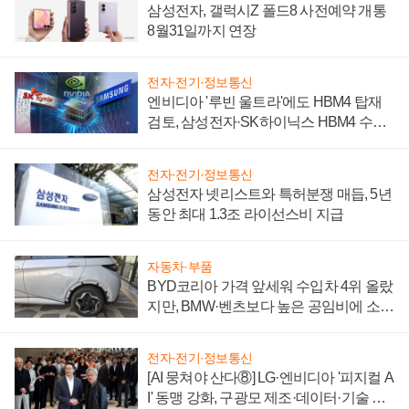
삼성전자, 갤럭시Z 폴드8 사전예약 개통
8월31일까지 연장
전자·전기·정보통신
엔비디아 '루빈 울트라'에도 HBM4 탑재
검토, 삼성전자·SK하이닉스 HBM4 수율
에 주도권 갈린다
전자·전기·정보통신
삼성전자 넷리스트와 특허분쟁 매듭, 5년
동안 최대 1.3조 라이선스비 지급
자동차·부품
BYD코리아 가격 앞세워 수입차 4위 올랐
지만, BMW·벤츠보다 높은 공임비에 소비
자 불만 폭발
전자·전기·정보통신
[AI 뭉쳐야 산다⑧] LG·엔비디아 '피지컬 A
I' 동맹 강화, 구광모 제조·데이터·기술 결