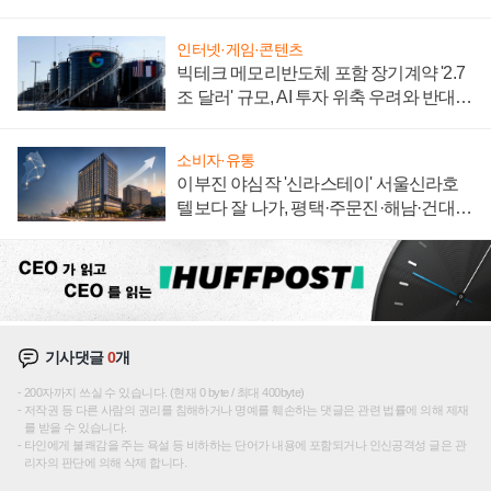
집해 종합 로보틱스 기업으로
인터넷·게임·콘텐츠
빅테크 메모리반도체 포함 장기계약 '2.7
조 달러' 규모, AI 투자 위축 우려와 반대
신호
소비자·유통
이부진 야심작 '신라스테이' 서울신라호
텔보다 잘 나가, 평택·주문진·해남·건대로
성장판 더 넓힌다
기사댓글
0
개
200자까지 쓰실 수 있습니다. (현재 0 byte / 최대 400byte)
저작권 등 다른 사람의 권리를 침해하거나 명예를 훼손하는 댓글은 관련 법률에 의해 제재
를 받을 수 있습니다.
타인에게 불쾌감을 주는 욕설 등 비하하는 단어가 내용에 포함되거나 인신공격성 글은 관
리자의 판단에 의해 삭제 합니다.