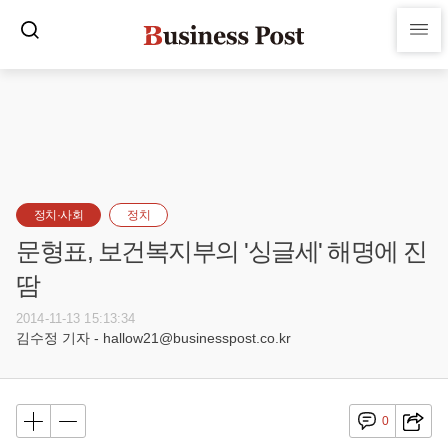
정치·사회
정치
문형표, 보건복지부의 '싱글세' 해명에 진
땀
2014-11-13 15:13:34
김수정 기자 - hallow21@businesspost.co.kr
0