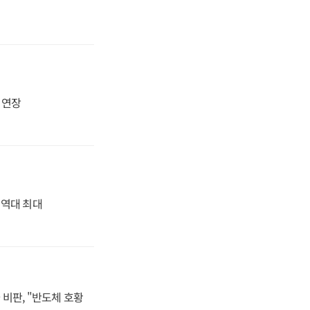
지 연장
' 역대 최대
비판, "반도체 호황