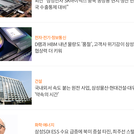
외신 "삼성전자 SK하이닉스 중국 공장용 현지 생산 반
국 수출통제 대비"
전자·전기·정보통신
D램과 HBM 내년 물량도 '품절', 고객사 위기감이 삼
협상력 더 키워
건설
국내외서 속도 붙는 원전 사업, 삼성물산·현대건설·
'약속의 시간'
화학·에너지
삼성SDI ESS 수요 급증에 북미 증설 타진, 최주선 