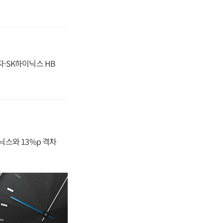
자·SK하이닉스 HB
닉스와 13%p 격차