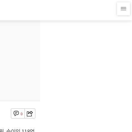
0
, 순이익 118억