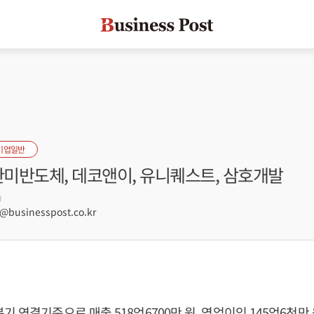
기업일반
한미반도체, 데코앤이, 유니퀘스트, 삼호개발
0
businesspost.co.kr
 연결기준으로 매출 518억6700만 원, 영업이익 145억6천만 원