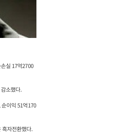
손실 17억2700
% 감소했다.
 순이익 51억170
은 흑자전환했다.