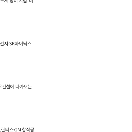
도체 장비 시험, 미
성전자 SK하이닉스
대우건설에 다가오는
스텔란티스·GM 합작공