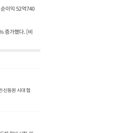
 순이익 52억740
% 증가했다. [비
동빈·신동원 시대 협