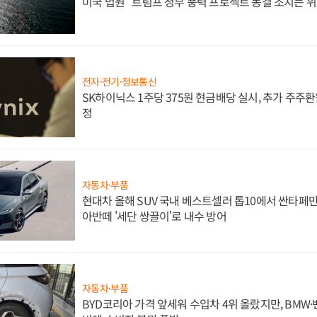
미국 법원 "트럼프 정부 풍력 프로젝트 동결 조치는 위
전자·전기·정보통신
SK하이닉스 1주당 375원 현금배당 실시, 추가 주주환
정
자동차·부품
현대차 올해 SUV 국내 베스트셀러 톱10에서 싼타페만
아반떼 '세단 쌍끌이'로 내수 방어
자동차·부품
BYD코리아 가격 앞세워 수입차 4위 올랐지만, BMW