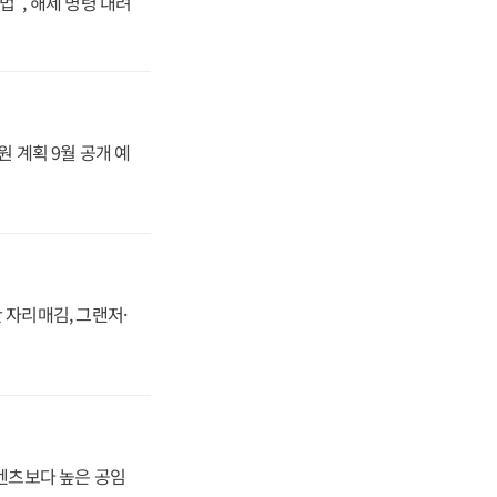
법", 해제 명령 내려
원 계획 9월 공개 예
 자리매김, 그랜저·
·벤츠보다 높은 공임