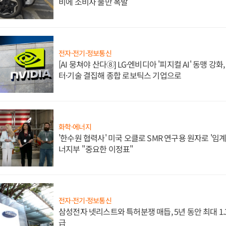
비에 소비자 불만 폭발
전자·전기·정보통신
[AI 뭉쳐야 산다⑧] LG·엔비디아 '피지컬 AI' 동맹 강
터·기술 결집해 종합 로보틱스 기업으로
화학·에너지
'한수원 협력사' 미국 오클로 SMR 연구용 원자로 '임계 
너지부 "중요한 이정표"
전자·전기·정보통신
삼성전자 넷리스트와 특허분쟁 매듭, 5년 동안 최대 1
급