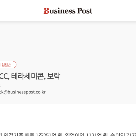
기업일반
KCC, 테라세미콘, 보락
5
k@businesspost.co.kr
기 연결기준 매출 1조251억 원, 영업이익 1121억 원, 순이익 71