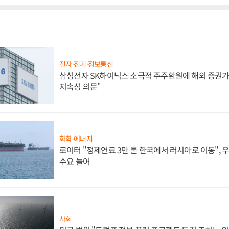
전자·전기·정보통신
삼성전자 SK하이닉스 소극적 주주환원에 해외 증권가 
지속성 의문"
화학·에너지
로이터 "정제연료 3만 톤 한국에서 러시아로 이동",
수요 늘어
사회