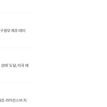
화, 구광모 제조·데이
상태' 도달, 미국 에
.3조 라이선스비 지