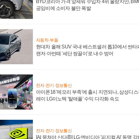
BYD코리아 가격 앞세워 수입차 4위 올랐지만, B
공임비에 소비자 불만 폭발
자동차·부품
현대차 올해 SUV 국내 베스트셀러 톱10에서 싼타
랜저·아반떼 '세단 쌍끌이'로 내수 방어
전자·전기·정보통신
아이폰18 '메모리 부족'에 출시 지연되나, 삼성디
레이 LG이노텍 '탈애플' 수익 다각화 속도
전자·전기·정보통신
[AI 뭉쳐야 산다⑧] LG·엔비디아 '피지컬 AI' 동맹 