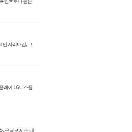
MW·벤츠보다 높은
페만 자리매김, 그
스플레이 LG디스플
강화, 구광모 제조·데